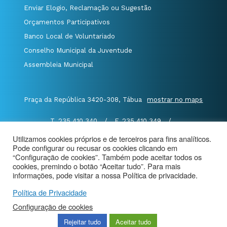
Enviar Elogio, Reclamação ou Sugestão
Orçamentos Participativos
Banco Local de Voluntariado
Conselho Municipal da Juventude
Assembleia Municipal
Praça da República 3420-308, Tábua
mostrar no maps
T. 235 410 340
/
F. 235 410 349
/
E. geral@cm-tabua.pt
Utilizamos cookies próprios e de terceiros para fins analíticos.
Pode configurar ou recusar os cookies clicando em
@Município de Tábua
|
Mapa do Portal
|
“Configuração de cookies”. Também pode aceitar todos os
cookies, premindo o botão “Aceitar tudo”. Para mais
Politica de Privacidade
|
informações, pode visitar a nossa Política de privacidade.
Aviso de Privacidade - Videovigilância
Política de Privacidade
Configuração de cookies
Rejeitar tudo
Aceitar tudo