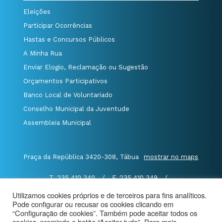
Eleições
Participar Ocorrências
Hastas e Concursos Públicos
A Minha Rua
Enviar Elogio, Reclamação ou Sugestão
Orçamentos Participativos
Banco Local de Voluntariado
Conselho Municipal da Juventude
Assembleia Municipal
Praça da República 3420-308, Tábua
mostrar no maps
T. 235 410 340
/
F. 235 410 349
/
E. geral@cm-tabua.pt
Utilizamos cookies próprios e de terceiros para fins analíticos.
Pode configurar ou recusar os cookies clicando em
@Município de Tábua
|
Mapa do Portal
|
“Configuração de cookies”. Também pode aceitar todos os
Politica de Privacidade
|
cookies, premindo o botão “Aceitar tudo”. Para mais