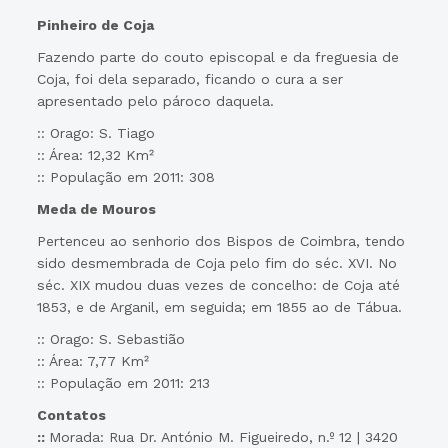
Pinheiro de Coja
Fazendo parte do couto episcopal e da freguesia de
Coja, foi dela separado, ficando o cura a ser
apresentado pelo pároco daquela.
:: Orago: S. Tiago
:: Área: 12,32 Km²
:: População em 2011: 308
Meda de Mouros
Pertenceu ao senhorio dos Bispos de Coimbra, tendo
sido desmembrada de Coja pelo fim do séc. XVI. No
séc. XIX mudou duas vezes de concelho: de Coja até
1853, e de Arganil, em seguida; em 1855 ao de Tábua.
:: Orago: S. Sebastião
:: Área: 7,77 Km²
:: População em 2011: 213
Contatos
::
Morada: Rua Dr. António M. Figueiredo, n.º 12 | 3420