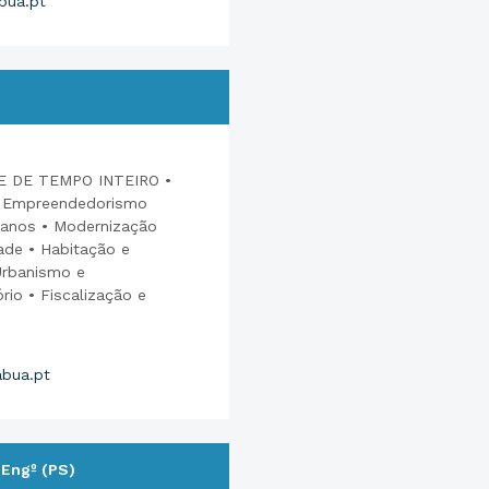
bua.pt
 DE TEMPO INTEIRO •
 Empreendedorismo
anos • Modernização
dade • Habitação e
Urbanismo e
rio • Fiscalização e
bua.pt
 Engº (PS)