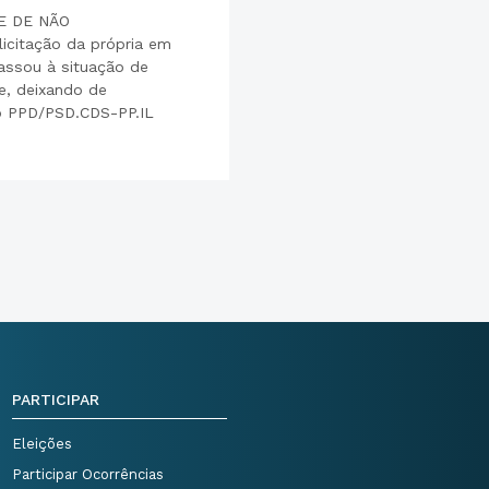
E DE NÃO
icitação da própria em
assou à situação de
e, deixando de
ão PPD/PSD.CDS-PP.IL
PARTICIPAR
Eleições
Participar Ocorrências