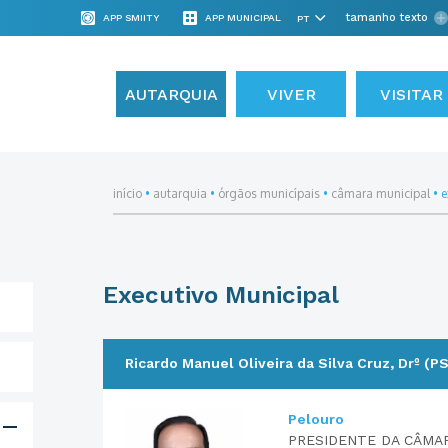
tamanho texto
APP SMIITY
APP MUNICIPAL
AUTARQUIA
VIVER
VISITAR
início
•
autarquia
•
órgãos municípais
•
câmara municipal
•
e
Executivo Municipal
Ricardo Manuel Oliveira da Silva Cruz, Drº (PS
Pelouro
PRESIDENTE DA CÂMARA