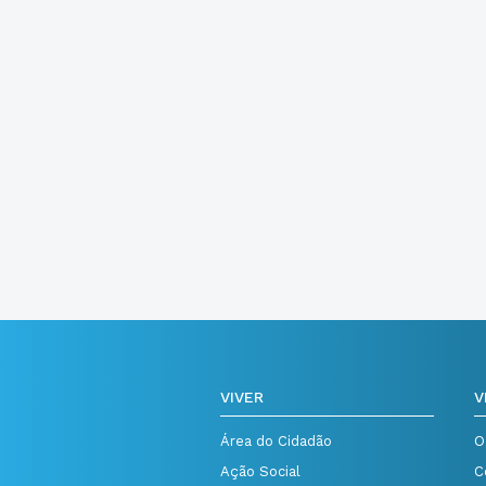
VIVER
V
Área do Cidadão
O
Ação Social
C