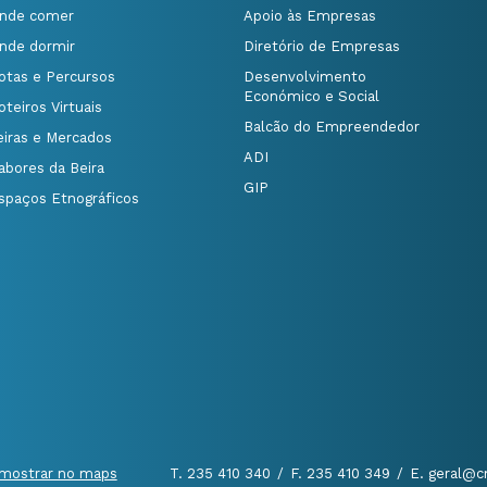
nde comer
Apoio às Empresas
nde dormir
Diretório de Empresas
otas e Percursos
Desenvolvimento
Económico e Social
oteiros Virtuais
Balcão do Empreendedor
eiras e Mercados
ADI
abores da Beira
GIP
spaços Etnográficos
mostrar no maps
T. 235 410 340
/
F. 235 410 349
/
E. geral@c