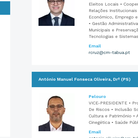
Eleitos Locais • Coope
Relações Institucionai
Económico, Emprego e 
• Gestão Administrativa
Municipais e Preservaç
Tecnologias e Sistema
Email
rcruz@cm-tabua.pt
António Manuel Fonseca Oliveira, Drº (PS)
Pelouro
VICE-PRESIDENTE • Pro
De Riscos • Inclusão So
Cultura e Património • 
Cinegética • Saúde Púb
Email