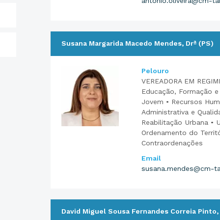
antonio.oliveira@cm-ta
Susana Margarida Macedo Mendes, Drª (PS)
Pelouro
VEREADORA EM REGIME
Educação, Formação e
Jovem • Recursos Hum
Administrativa e Quali
Reabilitação Urbana • 
Ordenamento do Territó
Contraordenações
Email
susana.mendes@cm-ta
David Miguel Sousa Fernandes Correia Pinto,