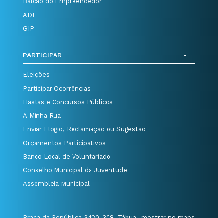
Balcão do Empreendedor
ADI
GIP
PARTICIPAR
Eleições
Participar Ocorrências
Hastas e Concursos Públicos
A Minha Rua
Enviar Elogio, Reclamação ou Sugestão
Orçamentos Participativos
Banco Local de Voluntariado
Conselho Municipal da Juventude
Assembleia Municipal
Praça da República 3420-308, Tábua
mostrar no maps