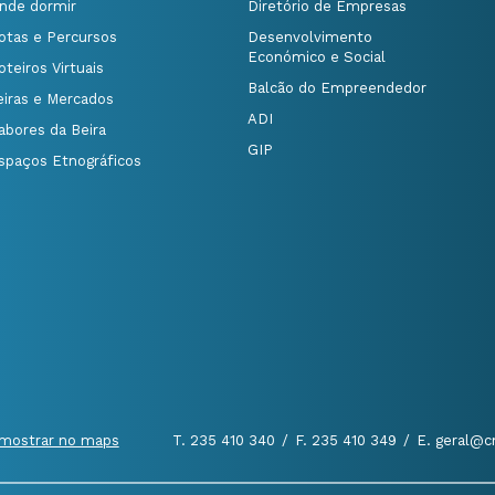
nde dormir
Diretório de Empresas
otas e Percursos
Desenvolvimento
Económico e Social
oteiros Virtuais
Balcão do Empreendedor
eiras e Mercados
ADI
abores da Beira
GIP
spaços Etnográficos
mostrar no maps
T. 235 410 340
/
F. 235 410 349
/
E. geral@c