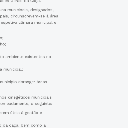
Bases Gerais da Caça.
una municipais, designados,
pais, circunscrevem-se à área
respetiva câmara municipal e
o;
ho;
do ambiente existentes no
a municipal;
unicípio abranger áreas
os cinegéticos municipais
 nomeadamente, o seguinte:
erem úteis à gestão e
cio da caça, bem como a