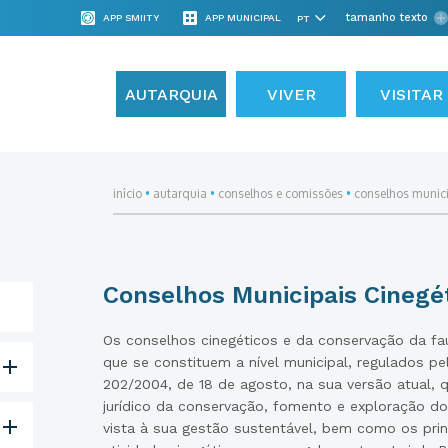
tamanho texto
APP SMIITY
APP MUNICIPAL
AUTARQUIA
VIVER
VISITAR
início
•
autarquia
•
conselhos e comissões
•
conselhos munic
Conselhos Municipais Cinegé
Os conselhos cinegéticos e da conservação da fa
que se constituem a nível municipal, regulados pe
202/2004, de 18 de agosto, na sua versão atual, 
jurídico da conservação, fomento e exploração do
vista à sua gestão sustentável, bem como os prin