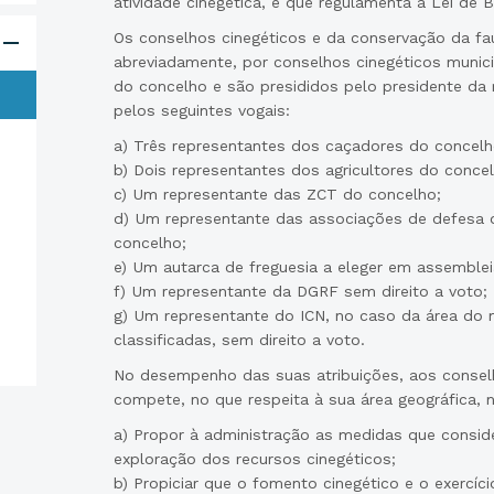
atividade cinegética, e que regulamenta a Lei de 
Os conselhos cinegéticos e da conservação da fa
abreviadamente, por conselhos cinegéticos munici
do concelho e são presididos pelo presidente da 
pelos seguintes vogais:
a) Três representantes dos caçadores do concelh
b) Dois representantes dos agricultores do concel
c) Um representante das ZCT do concelho;
d) Um representante das associações de defesa 
concelho;
e) Um autarca de freguesia a eleger em assemblei
f) Um representante da DGRF sem direito a voto;
g) Um representante do ICN, no caso da área do m
classificadas, sem direito a voto.
No desempenho das suas atribuições, aos conselh
compete, no que respeita à sua área geográfica,
a) Propor à administração as medidas que consid
exploração dos recursos cinegéticos;
b) Propiciar que o fomento cinegético e o exercí