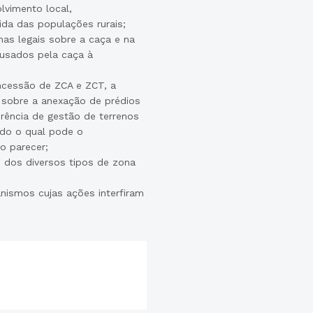
lvimento local,
da das populações rurais;
mas legais sobre a caça e na
ausados pela caça à
oncessão de ZCA e ZCT, a
 sobre a anexação de prédios
erência de gestão de terrenos
ndo o qual pode o
o parecer;
es dos diversos tipos de zona
anismos cujas ações interfiram