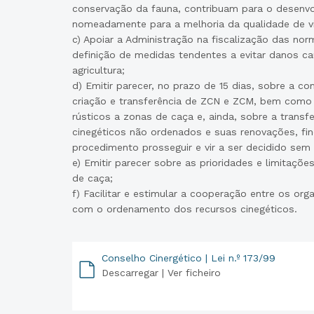
conservação da fauna, contribuam para o desenvo
nomeadamente para a melhoria da qualidade de vi
c) Apoiar a Administração na fiscalização das nor
definição de medidas tendentes a evitar danos c
agricultura;
d) Emitir parecer, no prazo de 15 dias, sobre a c
criação e transferência de ZCN e ZCM, bem como
rústicos a zonas de caça e, ainda, sobre a transf
cinegéticos não ordenados e suas renovações, fi
procedimento prosseguir e vir a ser decidido sem 
e) Emitir parecer sobre as prioridades e limitaçõ
de caça;
f) Facilitar e estimular a cooperação entre os org
com o ordenamento dos recursos cinegéticos.
Conselho Cinergético | Lei n.º 173/99
Descarregar |
Ver ficheiro
PDF