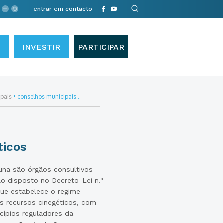
entrar em contacto
INVESTIR
PARTICIPAR
ipais
•
conselhos municipais...
ticos
una são órgãos consultivos
lo disposto no Decreto-Lei n.º
que estabelece o regime
s recursos cinegéticos, com
cípios reguladores da