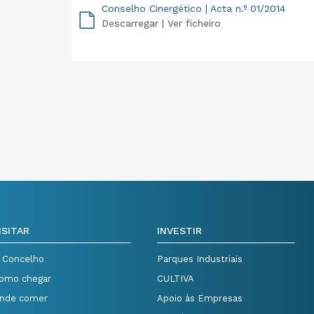
Conselho Cinergético | Acta n.º 01/2014
Descarregar |
Ver ficheiro
PDF
ISITAR
INVESTIR
 Concelho
Parques Industriais
omo chegar
CULTIVA
nde comer
Apoio às Empresas