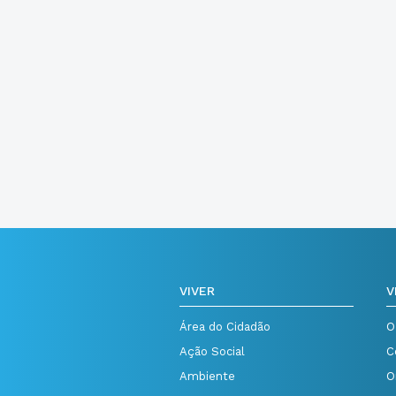
VIVER
V
Área do Cidadão
O
Ação Social
C
Ambiente
O