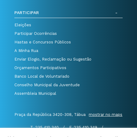
PARTICIPAR
Eleições
Participar Ocorrências
Hastas e Concursos Públicos
A Minha Rua
Enviar Elogio, Reclamação ou Sugestão
Orçamentos Participativos
Banco Local de Voluntariado
Conselho Municipal da Juventude
Assembleia Municipal
Praça da República 3420-308, Tábua
mostrar no maps
T. 235 410 340
/
F. 235 410 349
/
E. geral@cm-tabua.pt