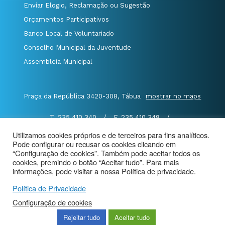
Enviar Elogio, Reclamação ou Sugestão
Orçamentos Participativos
Banco Local de Voluntariado
Conselho Municipal da Juventude
Assembleia Municipal
Praça da República 3420-308, Tábua
mostrar no maps
T. 235 410 340
/
F. 235 410 349
/
E. geral@cm-tabua.pt
Utilizamos cookies próprios e de terceiros para fins analíticos.
Pode configurar ou recusar os cookies clicando em
@Município de Tábua
|
Mapa do Portal
|
“Configuração de cookies”. Também pode aceitar todos os
cookies, premindo o botão “Aceitar tudo”. Para mais
Politica de Privacidade
|
informações, pode visitar a nossa Política de privacidade.
Aviso de Privacidade - Videovigilância
Política de Privacidade
Configuração de cookies
Rejeitar tudo
Aceitar tudo