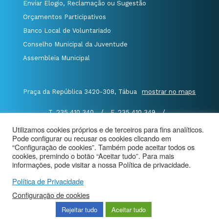
Enviar Elogio, Reclamação ou Sugestão
Orçamentos Participativos
Banco Local de Voluntariado
Conselho Municipal da Juventude
Assembleia Municipal
Praça da República 3420-308, Tábua
mostrar no maps
T. 235 410 340
/
F. 235 410 349
/
E. geral@cm-tabua.pt
Utilizamos cookies próprios e de terceiros para fins analíticos.
Pode configurar ou recusar os cookies clicando em
@Município de Tábua
|
Mapa do Portal
|
“Configuração de cookies”. Também pode aceitar todos os
Politica de Privacidade
|
cookies, premindo o botão “Aceitar tudo”. Para mais
informações, pode visitar a nossa Política de privacidade.
Aviso de Privacidade - Videovigilância
Política de Privacidade
Configuração de cookies
Rejeitar tudo
Aceitar tudo