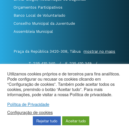
Orçamentos Participativos
Banco Local de Voluntariado
Conselho Municipal da Juventude
Assembleia Municipal
Praça da República 3420-308, Tábua
mostrar no maps
T. 235 410 340
/
F. 235 410 349
/
E. geral@cm-tabua.pt
Utilizamos cookies próprios e de terceiros para fins analíticos.
Pode configurar ou recusar os cookies clicando em
@Município de Tábua
|
Mapa do Portal
|
“Configuração de cookies”. Também pode aceitar todos os
cookies, premindo o botão “Aceitar tudo”. Para mais
Politica de Privacidade
|
informações, pode visitar a nossa Política de privacidade.
Aviso de Privacidade - Videovigilância
Política de Privacidade
Configuração de cookies
Rejeitar tudo
Aceitar tudo