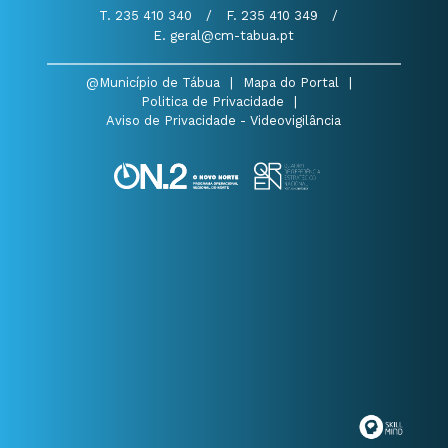
T. 235 410 340
/
F. 235 410 349
/
E. geral@cm-tabua.pt
@Município de Tábua
|
Mapa do Portal
|
Politica de Privacidade
|
Aviso de Privacidade - Videovigilância