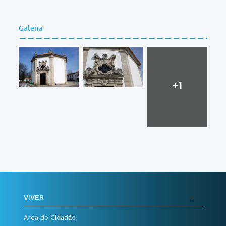
Galeria
+1
VIVER
Área do Cidadão