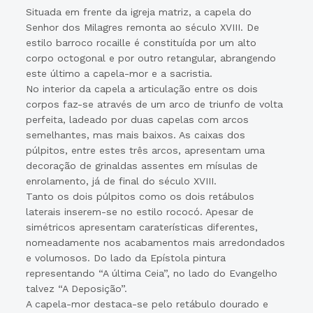
Situada em frente da igreja matriz, a capela do
Senhor dos Milagres remonta ao século XVIII. De
estilo barroco rocaille é constituída por um alto
corpo octogonal e por outro retangular, abrangendo
este último a capela-mor e a sacristia.
No interior da capela a articulação entre os dois
corpos faz-se através de um arco de triunfo de volta
perfeita, ladeado por duas capelas com arcos
semelhantes, mas mais baixos. As caixas dos
púlpitos, entre estes três arcos, apresentam uma
decoração de grinaldas assentes em mísulas de
enrolamento, já de final do século XVIII.
Tanto os dois púlpitos como os dois retábulos
laterais inserem-se no estilo rococó. Apesar de
simétricos apresentam caraterísticas diferentes,
nomeadamente nos acabamentos mais arredondados
e volumosos. Do lado da Epístola pintura
representando “A última Ceia”, no lado do Evangelho
talvez “A Deposição”.
A capela-mor destaca-se pelo retábulo dourado e