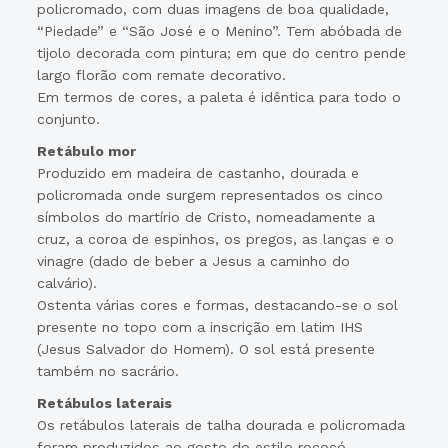
policromado, com duas imagens de boa qualidade,
“Piedade” e “São José e o Menino”. Tem abóbada de
tijolo decorada com pintura; em que do centro pende
largo florão com remate decorativo.
Em termos de cores, a paleta é idêntica para todo o
conjunto.
Retábulo mor
Produzido em madeira de castanho, dourada e
policromada onde surgem representados os cinco
símbolos do martírio de Cristo, nomeadamente a
cruz, a coroa de espinhos, os pregos, as lanças e o
vinagre (dado de beber a Jesus a caminho do
calvário).
Ostenta várias cores e formas, destacando-se o sol
presente no topo com a inscrição em latim IHS
(Jesus Salvador do Homem). O sol está presente
também no sacrário.
Retábulos laterais
Os retábulos laterais de talha dourada e policromada
foram produzidos ao gosto do estilo rococó.