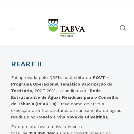
REART II
Foi aprovada pelo QREN, no âmbito do
POVT –
Programa Operacional Temático Valorização do
Território
, 2007-2013, a candidatura “
Rede
Estruturante de Águas Residuais para o Concelho
de Tábua II (REART II)
”, teve como objetivo a
execução de infraestruturas de saneamento de águas
residuais no
Covelo
e
Vila Nova de Oliveirinha
.
Este projeto teve um investimento
total
de
350.096,34€
e uma comparticipação do