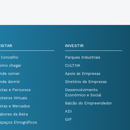
ISITAR
INVESTIR
 Concelho
Parques Industriais
omo chegar
CULTIVA
nde comer
Apoio às Empresas
nde dormir
Diretório de Empresas
otas e Percursos
Desenvolvimento
Económico e Social
oteiros Virtuais
Balcão do Empreendedor
eiras e Mercados
ADI
abores da Beira
GIP
spaços Etnográficos