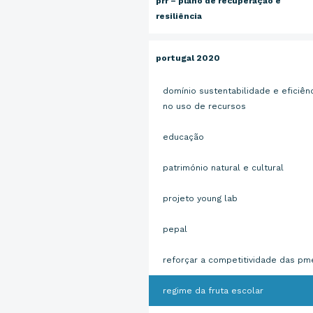
prr – plano de recuperação e
resiliência
portugal 2020
domínio sustentabilidade e eficiên
no uso de recursos
educação
património natural e cultural
projeto young lab
pepal
reforçar a competitividade das pm
regime da fruta escolar