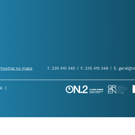
mostrar no maps
T. 235 410 340
/
F. 235 410 349
/
E. geral@c
al
|