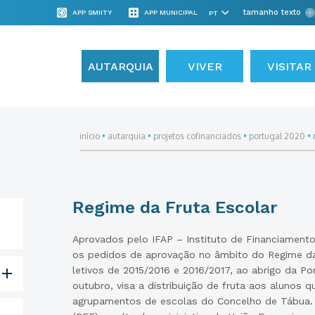
tamanho texto
APP SMIITY
APP MUNICIPAL
AUTARQUIA
VIVER
VISITAR
início
•
autarquia
•
projetos cofinanciados
•
portugal 2020
•
Regime da Fruta Escolar
Aprovados pelo IFAP – Instituto de Financiamento d
os pedidos de aprovação no âmbito do Regime da
letivos de 2015/2016 e 2016/2017, ao abrigo da Por
outubro, visa a distribuição de fruta aos alunos q
agrupamentos de escolas do Concelho de Tábua. 