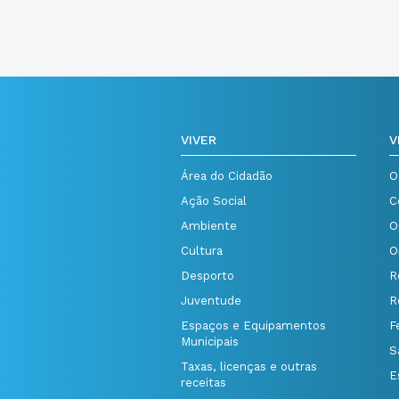
VIVER
V
Área do Cidadão
O
Ação Social
C
Ambiente
O
Cultura
O
Desporto
R
Juventude
R
Espaços e Equipamentos
F
Municipais
S
Taxas, licenças e outras
E
receitas