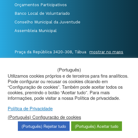
Orçamentos Participativos
Banco Local de Voluntariado
Conselho Municipal da Juventude
Assembleia Municipal
Praça da República 3420-308, Tábua
mostrar no maps
T. 235 410 340
/
F. 235 410 349
/
(Português)
E. geral@cm-tabua.pt
Utilizamos cookies próprios e de terceiros para fins analíticos.
Pode configurar ou recusar os cookies clicando em
@Município de Tábua
|
Mapa do Portal
|
“Configuração de cookies”. Também pode aceitar todos os
cookies, premindo o botão “Aceitar tudo”. Para mais
Politica de Privacidade
|
informações, pode visitar a nossa Política de privacidade.
Aviso de Privacidade - Videovigilância
Política de Privacidade
(Português) Configuração de cookies
(Português) Rejeitar tudo
(Português) Aceitar tudo