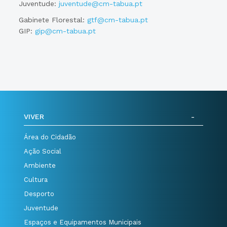
Juventude:
juventude@cm-tabua.pt
Gabinete Florestal:
gtf@cm-tabua.pt
GIP:
gip@cm-tabua.pt
VIVER
Área do Cidadão
Ação Social
Ambiente
Cultura
Desporto
Juventude
Espaços e Equipamentos Municipais