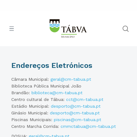
Endereços Eletrónicos
Câmara Municipal:
geral@cm-tabua.pt
Biblioteca Pública Municipal João
Brandão:
biblioteca@cm-tabua.pt
Centro cultural de Tábua:
cct@cm-tabua.pt
Estádio Municipal:
desporto@cm-tabua.pt
Ginásio Municipal:
desporto@cm-tabua.pt
Piscinas Municipais:
piscinas@cm-tabua.pt
Centro Marcha Corrida:
cmmctabua@cm-tabua.pt
DOSUA:
geral@cm-tabua.pt