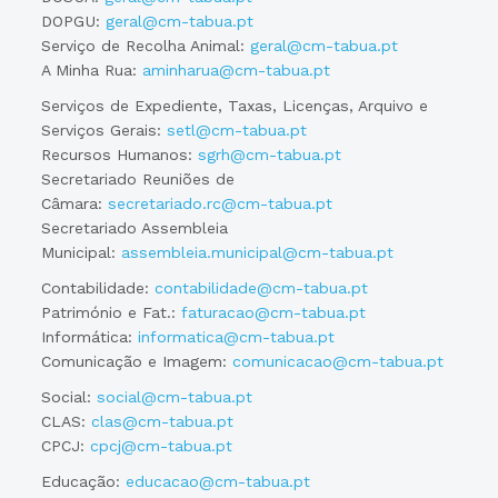
DOPGU:
geral@cm-tabua.pt
Serviço de Recolha Animal:
geral@cm-tabua.pt
A Minha Rua:
aminharua@cm-tabua.pt
Serviços de Expediente, Taxas, Licenças, Arquivo e
Serviços Gerais:
setl@cm-tabua.pt
Recursos Humanos:
sgrh@cm-tabua.pt
Secretariado Reuniões de
Câmara:
secretariado.rc@cm-tabua.pt
Secretariado Assembleia
Municipal:
assembleia.municipal@cm-tabua.pt
Contabilidade:
contabilidade@cm-tabua.pt
Património e Fat.:
faturacao@cm-tabua.pt
Informática:
informatica@cm-tabua.pt
Comunicação e Imagem:
comunicacao@cm-tabua.pt
Social:
social@cm-tabua.pt
CLAS:
clas@cm-tabua.pt
CPCJ:
cpcj@cm-tabua.pt
Educação:
educacao@cm-tabua.pt