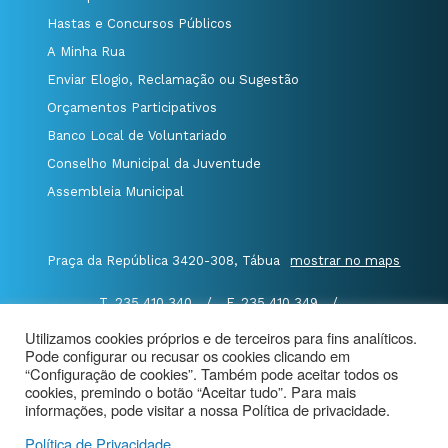
Hastas e Concursos Públicos
A Minha Rua
Enviar Elogio, Reclamação ou Sugestão
Orçamentos Participativos
Banco Local de Voluntariado
Conselho Municipal da Juventude
Assembleia Municipal
Praça da República 3420-308, Tábua
mostrar no maps
T. 235 410 340
/
F. 235 410 349
/
E. geral@cm-tabua.pt
Utilizamos cookies próprios e de terceiros para fins analíticos.
Pode configurar ou recusar os cookies clicando em
@Município de Tábua
|
Mapa do Portal
|
“Configuração de cookies”. Também pode aceitar todos os
cookies, premindo o botão “Aceitar tudo”. Para mais
Politica de Privacidade
|
informações, pode visitar a nossa Política de privacidade.
Aviso de Privacidade - Videovigilância
Política de Privacidade