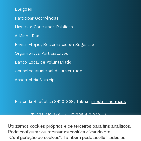
Eleições
Participar Ocorrências
Hastas e Concursos Públicos
A Minha Rua
Enviar Elogio, Reclamação ou Sugestão
Orçamentos Participativos
Banco Local de Voluntariado
Conselho Municipal da Juventude
Assembleia Municipal
Praça da República 3420-308, Tábua
mostrar no maps
T. 235 410 340
/
F. 235 410 349
/
E. geral@cm-tabua.pt
Utilizamos cookies próprios e de terceiros para fins analíticos.
Pode configurar ou recusar os cookies clicando em
@Município de Tábua
|
Mapa do Portal
|
“Configuração de cookies”. Também pode aceitar todos os