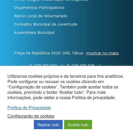
Orçamentos Participativos
Banco Local de Voluntariado
Conselho Municipal da Juventude
Assembleia Municipal
Praça da República 3420-308, Tábua
mostrar no maps
T. 235 410 340
/
F. 235 410 349
/
E. geral@cm-tabua.pt
Utilizamos cookies próprios e de terceiros para fins analíticos.
Pode configurar ou recusar os cookies clicando em
@Município de Tábua
|
Mapa do Portal
|
“Configuração de cookies”. Também pode aceitar todos os
cookies, premindo o botão “Aceitar tudo”. Para mais
Politica de Privacidade
|
informações, pode visitar a nossa Política de privacidade.
Aviso de Privacidade - Videovigilância
Política de Privacidade
Configuração de cookies
Rejeitar tudo
Aceitar tudo