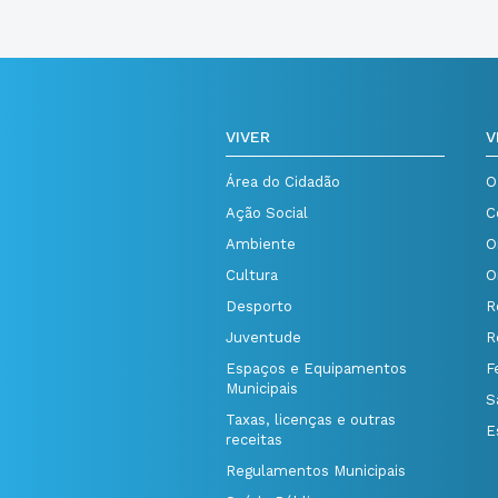
VIVER
V
Área do Cidadão
O
Ação Social
C
Ambiente
O
Cultura
O
Desporto
R
Juventude
R
Espaços e Equipamentos
F
Municipais
S
Taxas, licenças e outras
E
receitas
Regulamentos Municipais