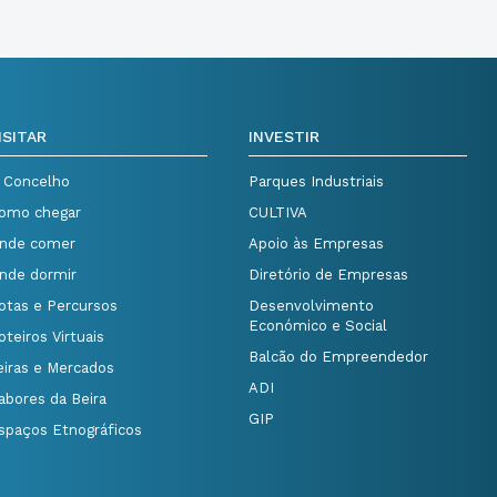
ISITAR
INVESTIR
 Concelho
Parques Industriais
omo chegar
CULTIVA
nde comer
Apoio às Empresas
nde dormir
Diretório de Empresas
otas e Percursos
Desenvolvimento
Económico e Social
oteiros Virtuais
Balcão do Empreendedor
eiras e Mercados
ADI
abores da Beira
GIP
spaços Etnográficos