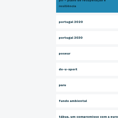
prr – plano de recuperação e
resiliência
portugal 2020
portugal 2030
poseur
do-u-sport
paru
fundo ambiental
tábua, um compromisso com a eur