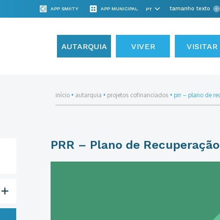
tamanho texto
APP SMIITY
APP MUNICIPAL
AUTARQUIA
VIVER
VISITAR
início
•
autarquia
•
projetos cofinanciados
•
prr – plano de re
PRR – Plano de Recuperação 