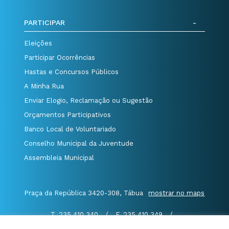
PARTICIPAR
Eleições
Participar Ocorrências
Hastas e Concursos Públicos
A Minha Rua
Enviar Elogio, Reclamação ou Sugestão
Orçamentos Participativos
Banco Local de Voluntariado
Conselho Municipal da Juventude
Assembleia Municipal
Praça da República 3420-308, Tábua
mostrar no maps
T. 235 410 340
/
F. 235 410 349
/
E. geral@cm-tabua.pt