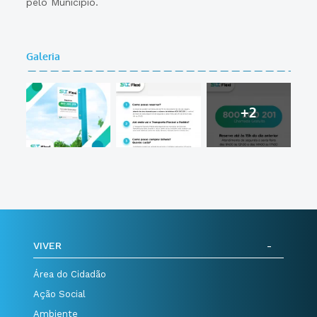
pelo Município.
Galeria
+2
VIVER
Área do Cidadão
Ação Social
Ambiente