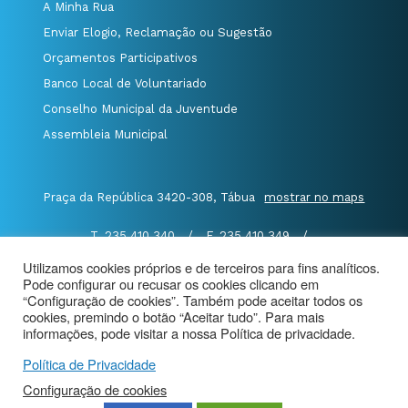
A Minha Rua
Enviar Elogio, Reclamação ou Sugestão
Orçamentos Participativos
Banco Local de Voluntariado
Conselho Municipal da Juventude
Assembleia Municipal
Praça da República 3420-308, Tábua
mostrar no maps
T. 235 410 340
/
F. 235 410 349
/
E. geral@cm-tabua.pt
Utilizamos cookies próprios e de terceiros para fins analíticos.
Pode configurar ou recusar os cookies clicando em
@Município de Tábua
|
Mapa do Portal
|
“Configuração de cookies”. Também pode aceitar todos os
cookies, premindo o botão “Aceitar tudo”. Para mais
Politica de Privacidade
|
informações, pode visitar a nossa Política de privacidade.
Aviso de Privacidade - Videovigilância
Política de Privacidade
Configuração de cookies