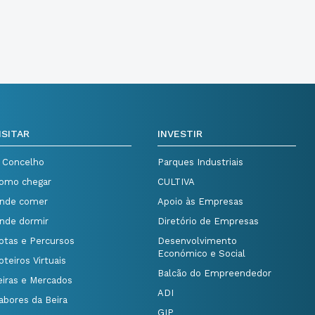
ISITAR
INVESTIR
 Concelho
Parques Industriais
omo chegar
CULTIVA
nde comer
Apoio às Empresas
nde dormir
Diretório de Empresas
otas e Percursos
Desenvolvimento
Económico e Social
oteiros Virtuais
Balcão do Empreendedor
eiras e Mercados
ADI
abores da Beira
GIP