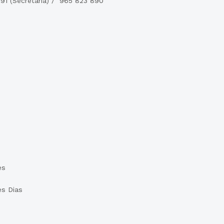
891 (Secretária) / 965 823 890
es
es Dias