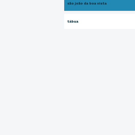
são joão da boa vista
tábua