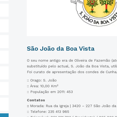
São João da Boa Vista
O seu nome antigo era de Oliveira de Fazemão (até
substituído pelo actual, S. João da Boa Vista, ut
Foi curato de apresentação dos condes de Cunha,
:: Orago: S. João
:: Área: 10,00 Km²
:: População em 2011: 453
Contatos
::
Morada: Rua da Igreja | 3420 – 227 São João da
:: Telefone: 235 413 985