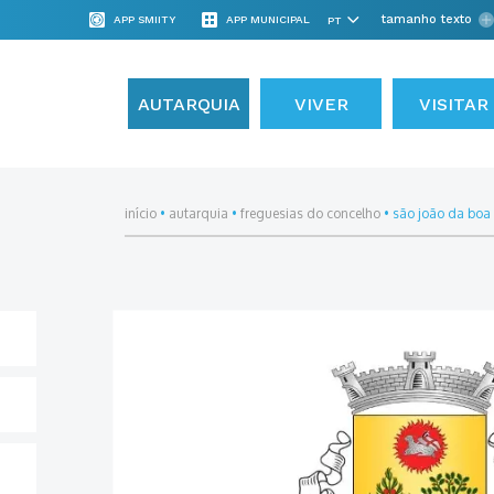
tamanho texto
APP SMIITY
APP MUNICIPAL
AUTARQUIA
VIVER
VISITAR
início
•
autarquia
•
freguesias do concelho
•
são joão da boa 