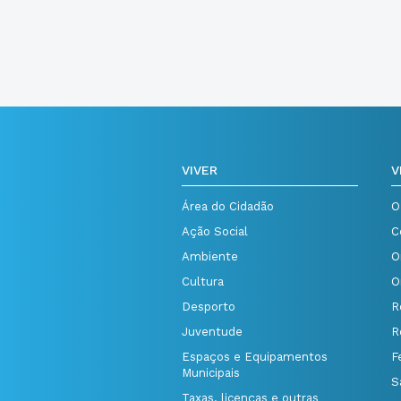
VIVER
V
Área do Cidadão
O
Ação Social
C
Ambiente
O
Cultura
O
Desporto
R
Juventude
R
Espaços e Equipamentos
F
Municipais
S
Taxas, licenças e outras