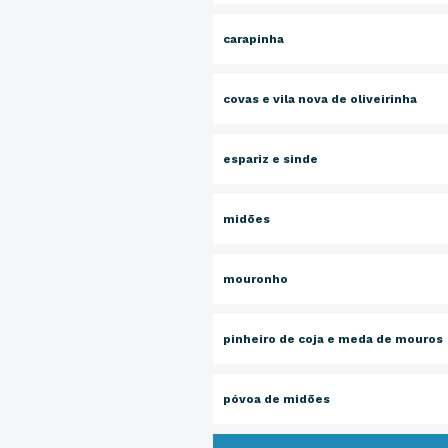
carapinha
covas e vila nova de oliveirinha
espariz e sinde
midões
mouronho
pinheiro de coja e meda de mouros
póvoa de midões