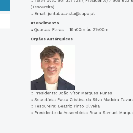
:: Telemóvel: 961 321 723 ( Presidente) / 965 823 
(Tesoureira)
:: Email: juntaboavista@sapo.pt
Atendimento
::
Quartas-Feiras – 19h00m às 21h00m
Órgãos Autárquicos
:: Presidente: João Vítor Marques Nunes
:: Secretária: Paula Cristina da Silva Madeira Tavar
:: Tesoureira: Beatriz Pinto Oliveira
:: Presidente da Assembleia: Bruno Samuel Marqu