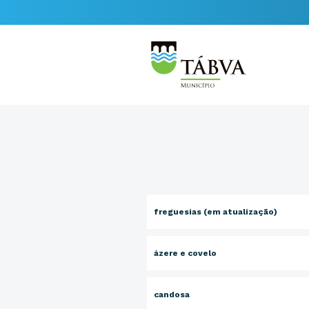
freguesias (em atualização)
ázere e covelo
candosa