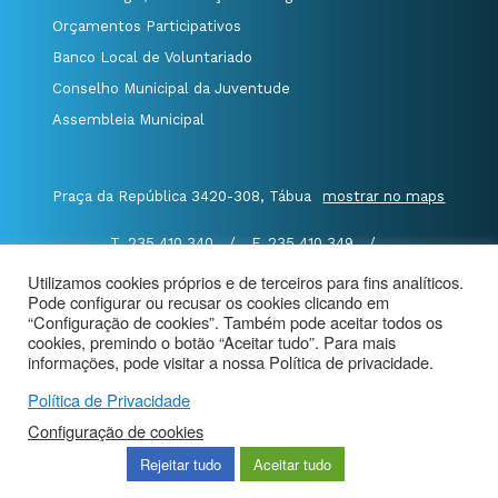
Orçamentos Participativos
Banco Local de Voluntariado
Conselho Municipal da Juventude
Assembleia Municipal
Praça da República 3420-308, Tábua
mostrar no maps
T. 235 410 340
/
F. 235 410 349
/
E. geral@cm-tabua.pt
Utilizamos cookies próprios e de terceiros para fins analíticos.
Pode configurar ou recusar os cookies clicando em
@Município de Tábua
|
Mapa do Portal
|
“Configuração de cookies”. Também pode aceitar todos os
cookies, premindo o botão “Aceitar tudo”. Para mais
Politica de Privacidade
|
informações, pode visitar a nossa Política de privacidade.
Aviso de Privacidade - Videovigilância
Política de Privacidade
Configuração de cookies
Rejeitar tudo
Aceitar tudo