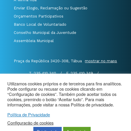
Enviar Elogio, Reclamação ou Sugestão
Orçamentos Participativos
Banco Local de Voluntariado
Conselho Municipal da Juventude
Assembleia Municipal
Praça da República 3420-308, Tábua
mostrar no maps
T. 235 410 340
/
F. 235 410 349
/
E. geral@cm-tabua.pt
Utilizamos cookies próprios e de terceiros para fins analíticos.
Pode configurar ou recusar os cookies clicando em
@Município de Tábua
|
Mapa do Portal
|
“Configuração de cookies”. Também pode aceitar todos os
cookies, premindo o botão “Aceitar tudo”. Para mais
Politica de Privacidade
|
informações, pode visitar a nossa Política de privacidade.
Aviso de Privacidade - Videovigilância
Política de Privacidade
Configuração de cookies