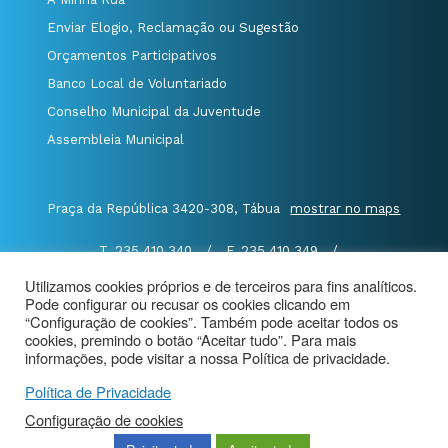
Enviar Elogio, Reclamação ou Sugestão
Orçamentos Participativos
Banco Local de Voluntariado
Conselho Municipal da Juventude
Assembleia Municipal
Praça da República 3420-308, Tábua
mostrar no maps
T. 235 410 340
/
F. 235 410 349
/
E. geral@cm-tabua.pt
Utilizamos cookies próprios e de terceiros para fins analíticos.
Pode configurar ou recusar os cookies clicando em
@Município de Tábua
|
Mapa do Portal
|
“Configuração de cookies”. Também pode aceitar todos os
cookies, premindo o botão “Aceitar tudo”. Para mais
Politica de Privacidade
|
informações, pode visitar a nossa Política de privacidade.
Aviso de Privacidade - Videovigilância
Política de Privacidade
Configuração de cookies