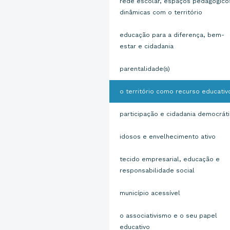
rede escolar, espaços pedagógico
dinâmicas com o território
educação para a diferença, bem-
estar e cidadania
parentalidade(s)
o território como recurso educativ
participação e cidadania democrát
idosos e envelhecimento ativo
tecido empresarial, educação e
responsabilidade social
município acessível
o associativismo e o seu papel
educativo