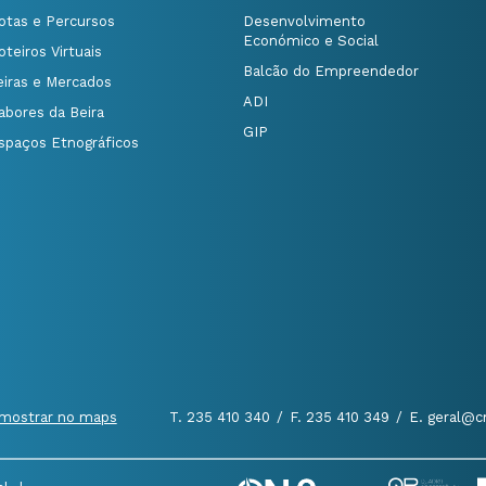
otas e Percursos
Desenvolvimento
Económico e Social
oteiros Virtuais
Balcão do Empreendedor
eiras e Mercados
ADI
abores da Beira
GIP
spaços Etnográficos
mostrar no maps
T. 235 410 340
/
F. 235 410 349
/
E. geral@c