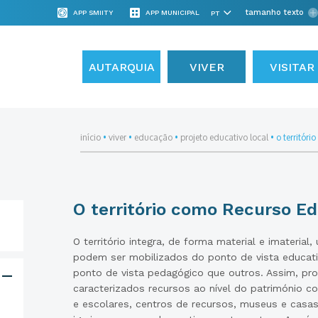
tamanho texto
APP SMIITY
APP MUNICIPAL
AUTARQUIA
VIVER
VISITAR
início
•
viver
•
educação
•
projeto educativo local
•
o territór
O território como Recurso Ed
O território integra, de forma material e imateria
podem ser mobilizados do ponto de vista educati
ponto de vista pedagógico que outros. Assim, pr
caracterizados recursos ao nível do património c
e escolares, centros de recursos, museus e casas