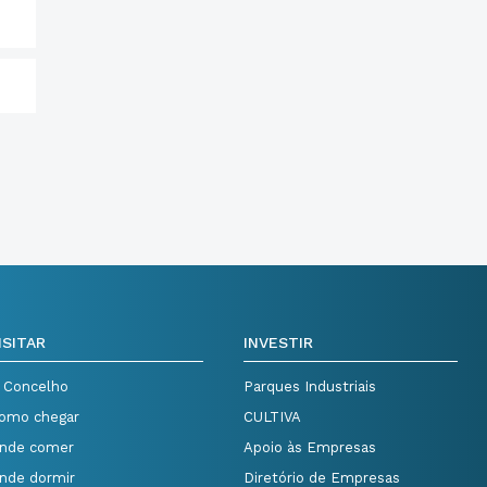
ISITAR
INVESTIR
 Concelho
Parques Industriais
omo chegar
CULTIVA
nde comer
Apoio às Empresas
nde dormir
Diretório de Empresas