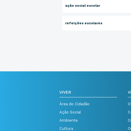
ação social escolar
refeições escolares
VIVER
V
Área do Cidadão
O
Ação Social
C
Ambiente
O
Cultura
O