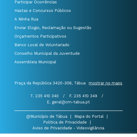
Participar Ocorrências
Hastas e Concursos Públicos
A Minha Rua
Enviar Elogio, Reclamação ou Sugestão
Orçamentos Participativos
Banco Local de Voluntariado
Conselho Municipal da Juventude
Assembleia Municipal
Praça da República 3420-308, Tábua
mostrar no maps
T. 235 410 340
/
F. 235 410 349
/
E. geral@cm-tabua.pt
@Município de Tábua
|
Mapa do Portal
|
Politica de Privacidade
|
Aviso de Privacidade - Videovigilância