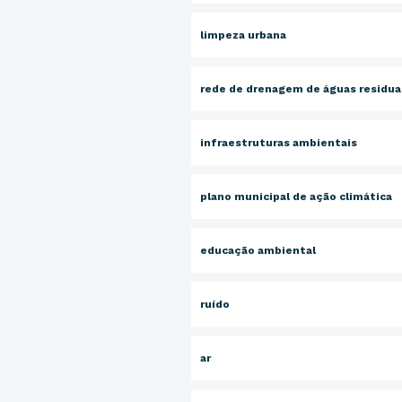
limpeza urbana
rede de drenagem de águas residua
infraestruturas ambientais
plano municipal de ação climática
educação ambiental
ruído
ar