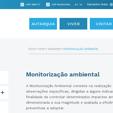
tamanho texto
APP SMIITY
APP MUNICIPAL
AUTARQUIA
VIVER
VISITAR
início
•
viver
•
ambiente
•
monitorização ambiental
Monitorização ambiental
A Monitorização Ambiental consiste na realização
observações específicas, dirigidas a alguns indi
finalidade de controlar determinados impactes a
dimensionada a sua magnitude e avaliada a eficiê
preventivas a adoptar.