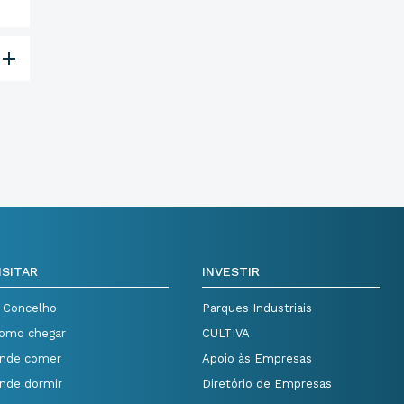
ISITAR
INVESTIR
 Concelho
Parques Industriais
omo chegar
CULTIVA
nde comer
Apoio às Empresas
nde dormir
Diretório de Empresas