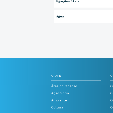
ligações úteis
água
VIVER
V
Área do Cidadão
O
Ação Social
C
Ambiente
O
Cultura
O