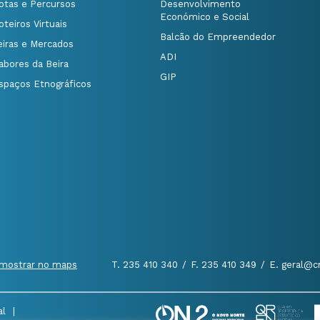
otas e Percursos
Desenvolvimento
Económico e Social
oteiros Virtuais
Balcão do Empreendedor
eiras e Mercados
ADI
abores da Beira
GIP
spaços Etnográficos
mostrar no maps
T. 235 410 340
/
F. 235 410 349
/
E. geral@c
al
|