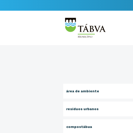
área de ambiente
resíduos urbanos
compostábua