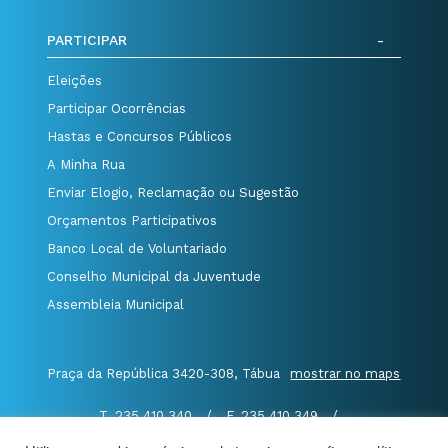
PARTICIPAR
Eleições
Participar Ocorrências
Hastas e Concursos Públicos
A Minha Rua
Enviar Elogio, Reclamação ou Sugestão
Orçamentos Participativos
Banco Local de Voluntariado
Conselho Municipal da Juventude
Assembleia Municipal
Praça da República 3420-308, Tábua
mostrar no maps
T. 235 410 340
/
F. 235 410 349
/
E. geral@cm-tabua.pt