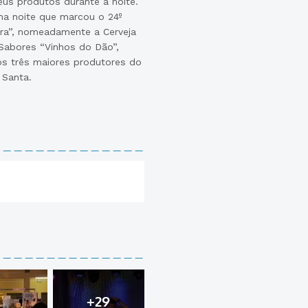
eus produtos durante a noite.
 na noite que marcou o 24º
ira”, nomeadamente a Cerveja
Sabores “Vinhos do Dão”,
os três maiores produtores do
 Santa.
+29