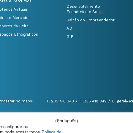
otas e Percursos
Desenvolvimento
oteiros Virtuais
Económico e Social
eiras e Mercados
Balcão do Empreendedor
abores da Beira
ADI
spaços Etnográficos
GIP
mostrar no maps
T. 235 410 340
/
F. 235 410 349
/
E. geral@c
(Português)
al
|
de configurar ou
m pode aceitar todos
Política de