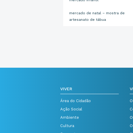
mercado infantil
mercado de natal – mostra de
artesanato de tábua
VIVER
V
Área do Cidadão
O
Ação Social
C
Ambiente
O
Cultura
O