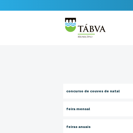
concurso de couves de natal
feira mensal
feiras anuais