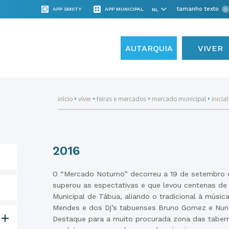
tamanho texto
APP SMIITY
APP MUNICIPAL
AUTARQUIA
VIVER
início
•
viver
•
feiras e mercados
•
mercado municipal
•
inicia
2016
O “Mercado Noturno” decorreu a 19 de setembro de
superou as espectativas e que levou centenas d
Municipal de Tábua, aliando o tradicional à músic
Mendes e dos Dj’s tabuenses Bruno Gomez e Nuno
Destaque para a muito procurada zona das taber