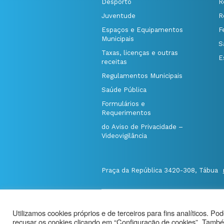
Desporto
R
Juventude
R
Espaços e Equipamentos
F
Municipais
S
Taxas, licenças e outras
E
receitas
Regulamentos Municipais
Saúde Pública
Formulários e
Requerimentos
do Aviso de Privacidade –
Videovigilância
Praça da República 3420-308, Tábua
@Município de Tábua
|
Mapa do Port
Utilizamos cookies próprios e de terceiros para fins analíticos. Po
Politica de Privacidade
|
recusar os cookies clicando em “Configuração de cookies”. També
Aviso de Privacidade - Videovigilância