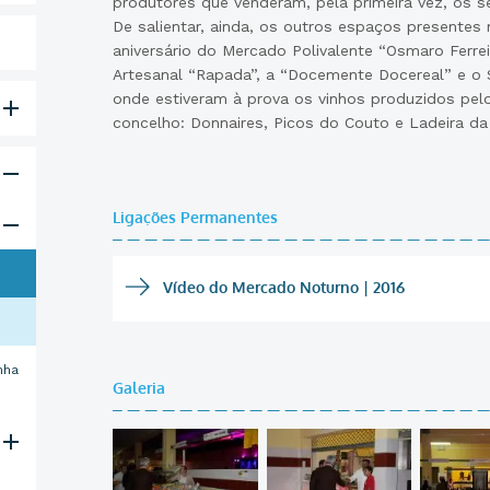
produtores que venderam, pela primeira vez, os s
De salientar, ainda, os outros espaços presentes
aniversário do Mercado Polivalente “Osmaro Ferre
Artesanal “Rapada”, a “Docemente Docereal” e o 
onde estiveram à prova os vinhos produzidos pel
concelho: Donnaires, Picos do Couto e Ladeira da
Ligações Permanentes
Vídeo do Mercado Noturno | 2016
nha
Galeria