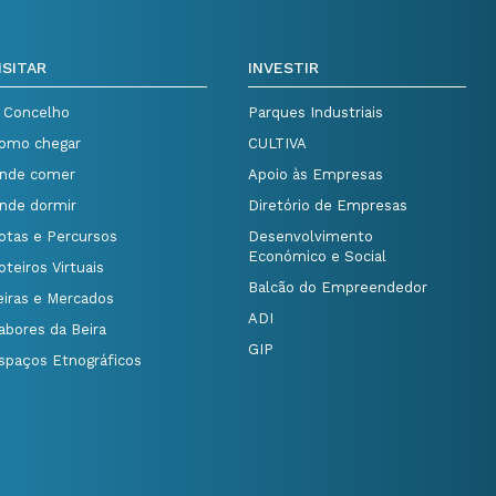
ISITAR
INVESTIR
 Concelho
Parques Industriais
omo chegar
CULTIVA
nde comer
Apoio às Empresas
nde dormir
Diretório de Empresas
otas e Percursos
Desenvolvimento
Económico e Social
oteiros Virtuais
Balcão do Empreendedor
eiras e Mercados
ADI
abores da Beira
GIP
spaços Etnográficos