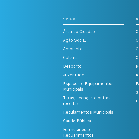
VIVER
V
Área do Cidadão
O
Ação Social
C
Ambiente
O
Cultura
O
Desporto
R
Juventude
R
Espaços e Equipamentos
F
Municipais
S
Taxas, licenças e outras
E
receitas
Regulamentos Municipais
Saúde Pública
Formulários e
Requerimentos