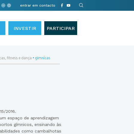
entrar em contacto
INVESTIR
PARTICIPAR
as, fitness e dança
•
gimnícas
15/2016.
s um espaço de aprendizagem
ortos gímnicos, ensinando às
 habilidades como cambalhotas