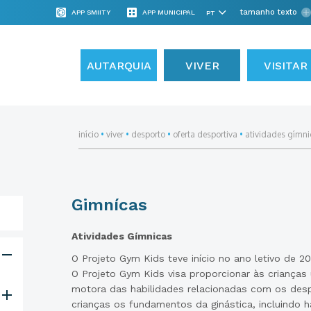
tamanho texto
APP SMIITY
APP MUNICIPAL
AUTARQUIA
VIVER
VISITAR
início
•
viver
•
desporto
•
oferta desportiva
•
atividades gímnic
Gimnícas
Atividades Gímnicas
O Projeto Gym Kids teve início no ano letivo de 20
O Projeto Gym Kids visa proporcionar às criança
motora das habilidades relacionadas com os desp
crianças os fundamentos da ginástica, incluindo