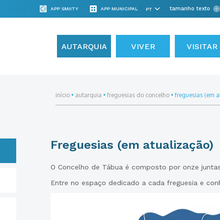
tamanho texto
APP SMIITY
APP MUNICIPAL
AUTARQUIA
VIVER
VISITAR
início
•
autarquia
•
freguesias do concelho
•
freguesias (em a
Freguesias (em atualização)
O Concelho de Tábua é composto por onze juntas/
Entre no espaço dedicado a cada freguesia e con