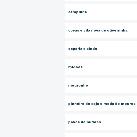
carapinha
covas e vila nova de oliveirinha
espariz e sinde
midões
mouronho
pinheiro de coja e meda de mouros
póvoa de midões