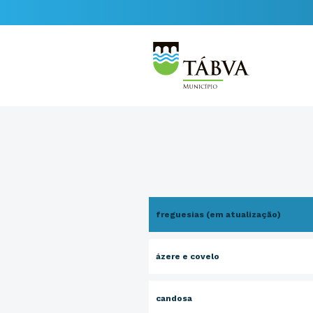
freguesias (em atualização)
ázere e covelo
candosa