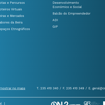
otas e Percursos
Desenvolvimento
Económico e Social
oteiros Virtuais
Balcão do Empreendedor
eiras e Mercados
ADI
abores da Beira
GIP
spaços Etnográficos
mostrar no maps
T. 235 410 340
/
F. 235 410 349
/
E. geral@c
al
|