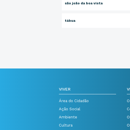
são joão da boa vista
tábua
VIVER
V
Área do Cidadão
O
Ação Social
C
Ambiente
O
Cultura
O