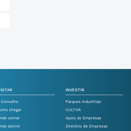
ISITAR
INVESTIR
 Concelho
Parques Industriais
omo chegar
CULTIVA
nde comer
Apoio às Empresas
nde dormir
Diretório de Empresas