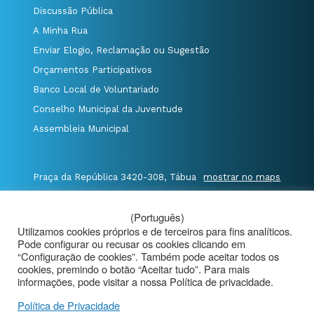
Discussão Pública
A Minha Rua
Enviar Elogio, Reclamação ou Sugestão
Orçamentos Participativos
Banco Local de Voluntariado
Conselho Municipal da Juventude
Assembleia Municipal
Praça da República 3420-308, Tábua
mostrar no maps
T. 235 410 340
/
F. 235 410 349
/
(Português)
E. geral@cm-tabua.pt
Utilizamos cookies próprios e de terceiros para fins analíticos.
Pode configurar ou recusar os cookies clicando em
@Município de Tábua
|
Mapa do Portal
|
“Configuração de cookies”. Também pode aceitar todos os
cookies, premindo o botão “Aceitar tudo”. Para mais
Politica de Privacidade
|
informações, pode visitar a nossa Política de privacidade.
Aviso de Privacidade - Videovigilância
Política de Privacidade