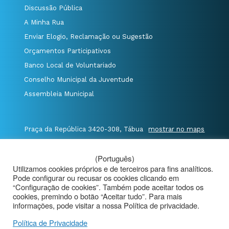
Discussão Pública
A Minha Rua
Enviar Elogio, Reclamação ou Sugestão
Orçamentos Participativos
Banco Local de Voluntariado
Conselho Municipal da Juventude
Assembleia Municipal
Praça da República 3420-308, Tábua
mostrar no maps
T. 235 410 340
/
F. 235 410 349
/
(Português)
E. geral@cm-tabua.pt
Utilizamos cookies próprios e de terceiros para fins analíticos.
Pode configurar ou recusar os cookies clicando em
@Município de Tábua
|
Mapa do Portal
|
“Configuração de cookies”. Também pode aceitar todos os
cookies, premindo o botão “Aceitar tudo”. Para mais
Politica de Privacidade
|
informações, pode visitar a nossa Política de privacidade.
Aviso de Privacidade - Videovigilância
Política de Privacidade