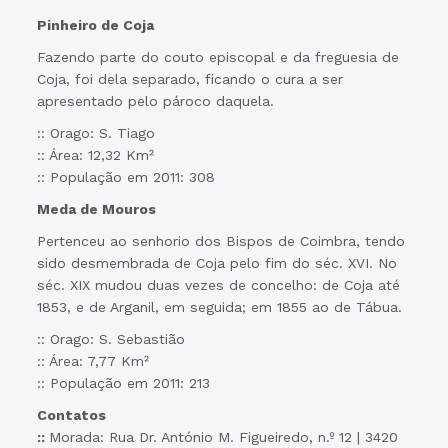
Pinheiro de Coja
Fazendo parte do couto episcopal e da freguesia de
Coja, foi dela separado, ficando o cura a ser
apresentado pelo pároco daquela.
:: Orago: S. Tiago
:: Área: 12,32 Km²
:: População em 2011: 308
Meda de Mouros
Pertenceu ao senhorio dos Bispos de Coimbra, tendo
sido desmembrada de Coja pelo fim do séc. XVI. No
séc. XIX mudou duas vezes de concelho: de Coja até
1853, e de Arganil, em seguida; em 1855 ao de Tábua.
:: Orago: S. Sebastião
:: Área: 7,77 Km²
:: População em 2011: 213
Contatos
::
Morada: Rua Dr. António M. Figueiredo, n.º 12 | 3420