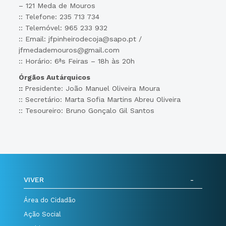
– 121 Meda de Mouros
:: Telefone: 235 713 734
:: Telemóvel: 965 233 932
:: Email: jfpinheirodecoja@sapo.pt /
jfmedademouros@gmail.com
:: Horário: 6ªs Feiras – 18h às 20h
Órgãos Autárquicos
::
Presidente: João Manuel Oliveira Moura
:: Secretário: Marta Sofia Martins Abreu Oliveira
:: Tesoureiro: Bruno Gonçalo Gil Santos
VIVER
Área do Cidadão
Ação Social