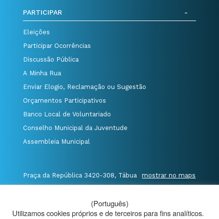
PARTICIPAR
Eleições
Participar Ocorrências
Discussão Pública
A Minha Rua
Enviar Elogio, Reclamação ou Sugestão
Orçamentos Participativos
Banco Local de Voluntariado
Conselho Municipal da Juventude
Assembleia Municipal
Praça da República 3420-308, Tábua
mostrar no maps
T. 235 410 340
/
F. 235 410 349
/
(Português)
E. geral@cm-tabua.pt
Utilizamos cookies próprios e de terceiros para fins analíticos.