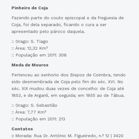
Pinheiro de Coja
Fazendo parte do couto episcopal e da freguesia de
Coja, foi dela separado, ficando o cura a ser
apresentado pelo pároco daquela.
:: Orago: S. Tiago
:: Área: 12,32 Km²
:: População em 2011: 308
Meda de Mouros
Pertenceu ao senhorio dos Bispos de Coimbra, tendo
sido desmembrada de Coja pelo fim do séc. XVI. No
séc. XIX mudou duas vezes de concelho: de Coja até
1853, e de Arganil, em seguida; em 1855 ao de Tábua.
:: Orago: S. Sebastião
:: Área: 7,77 Km²
:: População em 2011: 213
Contatos
::
Morada: Rua Dr. António M. Figueiredo, n.º 12 | 3420