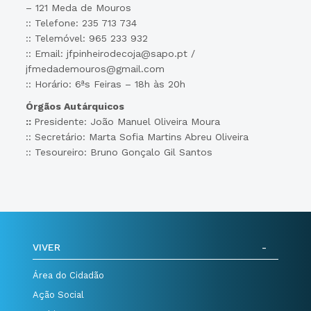
– 121 Meda de Mouros
:: Telefone: 235 713 734
:: Telemóvel: 965 233 932
:: Email: jfpinheirodecoja@sapo.pt /
jfmedademouros@gmail.com
:: Horário: 6ªs Feiras – 18h às 20h
Órgãos Autárquicos
::
Presidente: João Manuel Oliveira Moura
:: Secretário: Marta Sofia Martins Abreu Oliveira
:: Tesoureiro: Bruno Gonçalo Gil Santos
VIVER
Área do Cidadão
Ação Social