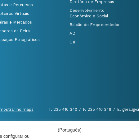
Diretório de Empresas
otas e Percursos
Desenvolvimento
oteiros Virtuais
Económico e Social
eiras e Mercados
Balcão do Empreendedor
abores da Beira
ADI
spaços Etnográficos
GIP
mostrar no maps
T. 235 410 340
/
F. 235 410 349
/
E. geral@c
(Português)
al
|
de configurar ou