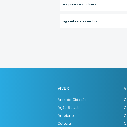
espaços escolares
agenda de eventos
VIVER
V
Área do Cidadão
O
Ação Social
C
Ambiente
O
Cultura
O