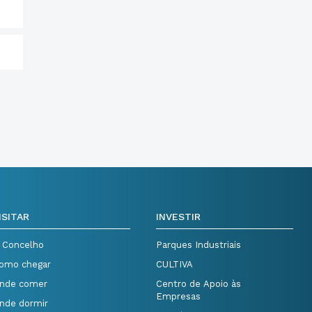
ISITAR
INVESTIR
 Concelho
Parques Industriais
omo chegar
CULTIVA
nde comer
Centro de Apoio às
Empresas
nde dormir