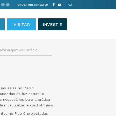
entrar em contacto
VISITAR
INVESTIR
ntos desportivos
•
estádio...
uas salas no Piso 1
nundadas de luz natural e
is necessários para a prática
de musculação e cardiofitness.
ntes no Piso 0 projectadas