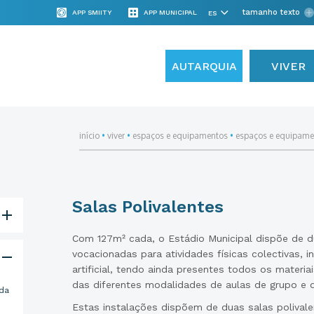
tamanho texto
APP SMIITY
APP MUNICIPAL
AUTARQUIA
VIVER
início
•
viver
•
espaços e equipamentos
•
espaços e equipame
Salas Polivalentes
Com 127m² cada, o Estádio Municipal dispõe de d
vocacionadas para atividades físicas colectivas, i
artificial, tendo ainda presentes todos os materia
das diferentes modalidades de aulas de grupo e 
ida
Estas instalações dispõem de duas salas polivale