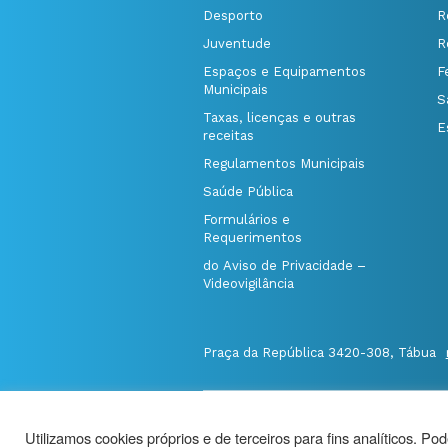
Desporto
R
Juventude
R
Espaços e Equipamentos
F
Municipais
S
Taxas, licenças e outras
E
receitas
Regulamentos Municipais
Saúde Pública
Formulários e
Requerimentos
do Aviso de Privacidade –
Videovigilância
Praça da República 3420-308, Tábua
@Município de Tábua
|
Mapa do Port
Utilizamos cookies próprios e de terceiros para fins analíticos. Po
Politica de Privacidade
|