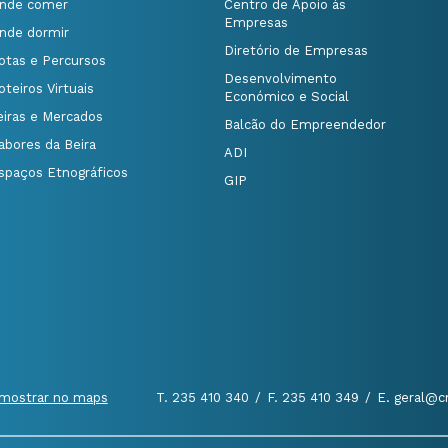
nde comer
Centro de Apoio às
Empresas
nde dormir
Diretório de Empresas
otas e Percursos
Desenvolvimento
oteiros Virtuais
Económico e Social
eiras e Mercados
Balcão do Empreendedor
abores da Beira
ADI
spaços Etnográficos
GIP
mostrar no maps
T. 235 410 340
/
F. 235 410 349
/
E. geral@c