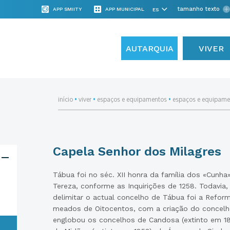
tamanho texto
APP SMIITY
APP MUNICIPAL
AUTARQUIA
VIVER
início
•
viver
•
espaços e equipamentos
•
espaços e equipamen
Capela Senhor dos Milagres
Tábua foi no séc. XII honra da família dos «Cunha»
Tereza, conforme as Inquirições de 1258. Todavia, 
delimitar o actual concelho de Tábua foi a Refo
meados de Oitocentos, com a criação do concelh
englobou os concelhos de Candosa (extinto em 1