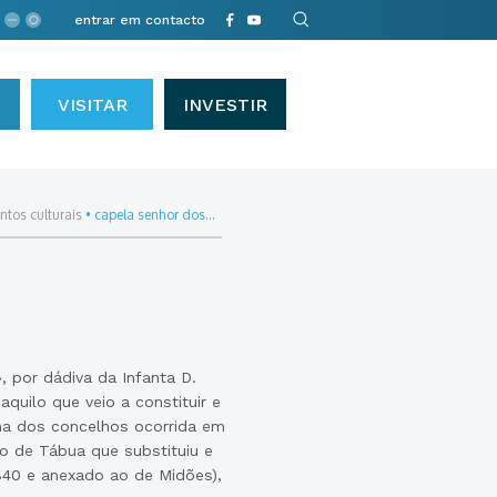
entrar em contacto
VISITAR
INVESTIR
tos culturais
•
capela senhor dos...
, por dádiva da Infanta D.
aquilo que veio a constituir e
rma dos concelhos ocorrida em
o de Tábua que substituiu e
840 e anexado ao de Midões),