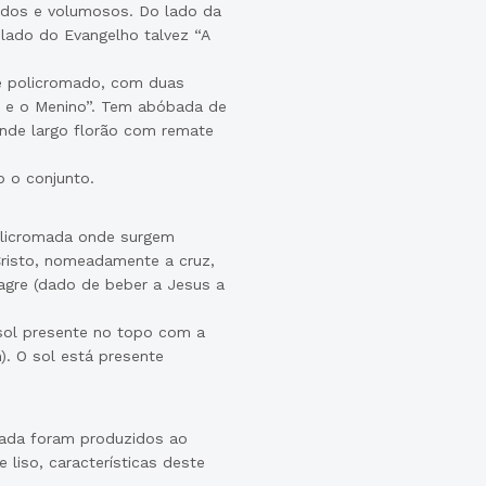
os e volumosos. Do lado da
 lado do Evangelho talvez “A
e policromado, com duas
é e o Menino”. Tem abóbada de
ende largo florão com remate
o o conjunto.
olicromada onde surgem
Cristo, nomeadamente a cruz,
nagre (dado de beber a Jesus a
sol presente no topo com a
. O sol está presente
omada foram produzidos ao
liso, características deste