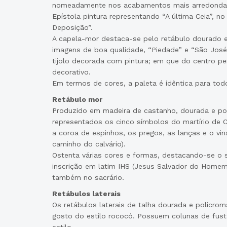
nomeadamente nos acabamentos mais arredondad
Epístola pintura representando “A última Ceia”, no
Deposição”.
A capela-mor destaca-se pelo retábulo dourado 
imagens de boa qualidade, “Piedade” e “São Jos
tijolo decorada com pintura; em que do centro p
decorativo.
Em termos de cores, a paleta é idêntica para tod
Retábulo mor
Produzido em madeira de castanho, dourada e p
representados os cinco símbolos do martírio de 
a coroa de espinhos, os pregos, as lanças e o vi
caminho do calvário).
Ostenta várias cores e formas, destacando-se o 
inscrição em latim IHS (Jesus Salvador do Homem)
também no sacrário.
Retábulos laterais
Os retábulos laterais de talha dourada e policr
gosto do estilo rococó. Possuem colunas de fuste 