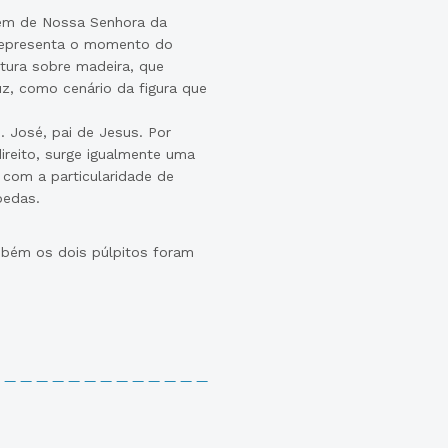
agem de Nossa Senhora da
 representa o momento do
ntura sobre madeira, que
z, como cenário da figura que
. José, pai de Jesus. Por
ireito, surge igualmente uma
, com a particularidade de
oedas.
mbém os dois púlpitos foram