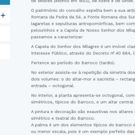
de Midões (extinto em 1853), de Ázere e de Sinde.
O património do concelho espelha bem a sua anti
Romana da Pedra da Sé, a Ponte Romana dos Sume
lagaretas e sepulturas antropomórficas, bem com
pelourinhos e a Capela de Nosso Senhor dos Milag
passamos a caracterizar:
A Capela do Senhor dos Milagres é um imóvel clas
Interesse Público, através do Decreto nº 40 684, D
Pertence ao período do Barroco (tardio).
No exterior assiste-se à repetição da simetria do
dois volumes: o do altar-mor e sacristia – rectang
entrada – octogonal.
No interior, a planta apresenta-se octogonal, com 
simétricos, típicos do Barroco, e um altar centra
A pintura e decoração são exaustivas nos altare
simétrico e teatral do Barroco.
A palma é um dos elementos típicos do barroco e
ou menor escala, pois é um exemplo perfeito das