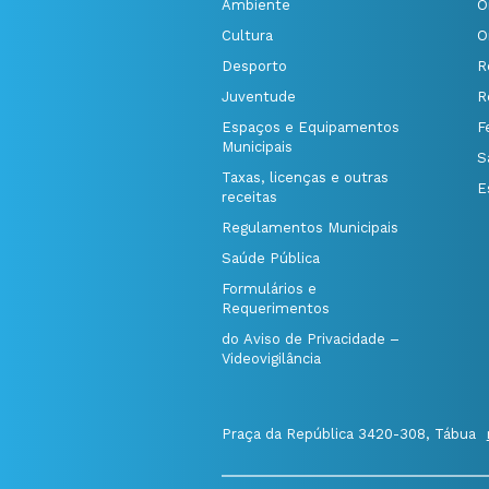
Ambiente
O
Cultura
O
Desporto
R
Juventude
R
Espaços e Equipamentos
F
Municipais
S
Taxas, licenças e outras
E
receitas
Regulamentos Municipais
Saúde Pública
Formulários e
Requerimentos
do Aviso de Privacidade –
Videovigilância
Praça da República 3420-308, Tábua