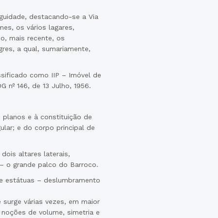
guidade, destacando-se a Via
s, os vários lagares,
o, mais recente, os
res, a qual, sumariamente,
sificado como IIP – Imóvel de
G nº 146, de 13 Julho, 1956.
s planos e à constituição de
ular; e do corpo principal de
dois altares laterais,
l – o grande palco do Barroco.
s e estátuas – deslumbramento
 surge várias vezes, em maior
 noções de volume, simetria e