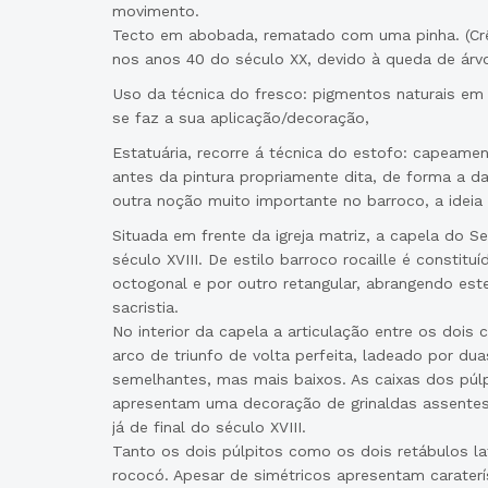
movimento.
Tecto em abobada, rematado com uma pinha. (Crê-
nos anos 40 do século XX, devido à queda de árvo
Uso da técnica do fresco: pigmentos naturais em 
se faz a sua aplicação/decoração,
Estatuária, recorre á técnica do estofo: capeame
antes da pintura propriamente dita, de forma a da
outra noção muito importante no barroco, a idei
Situada em frente da igreja matriz, a capela do 
século XVIII. De estilo barroco rocaille é constitu
octogonal e por outro retangular, abrangendo est
sacristia.
No interior da capela a articulação entre os dois
arco de triunfo de volta perfeita, ladeado por d
semelhantes, mas mais baixos. As caixas dos púlpi
apresentam uma decoração de grinaldas assentes
já de final do século XVIII.
Tanto os dois púlpitos como os dois retábulos lat
rococó. Apesar de simétricos apresentam caraterís