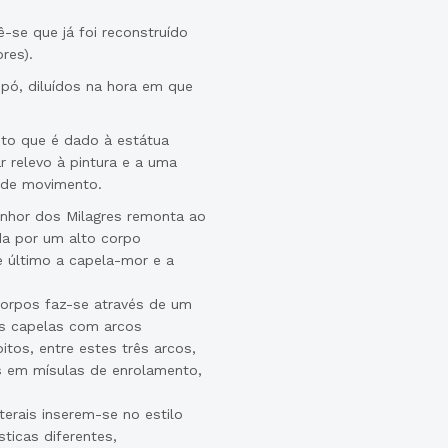
se que já foi reconstruído
res).
pó, diluídos na hora em que
nto que é dado à estátua
r relevo à pintura e a uma
a de movimento.
Senhor dos Milagres remonta ao
ída por um alto corpo
e último a capela-mor e a
 corpos faz-se através de um
uas capelas com arcos
tos, entre estes três arcos,
 em mísulas de enrolamento,
erais inserem-se no estilo
ticas diferentes,