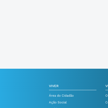
VIVER
V
Área do Cidadão
O
Ação Social
C