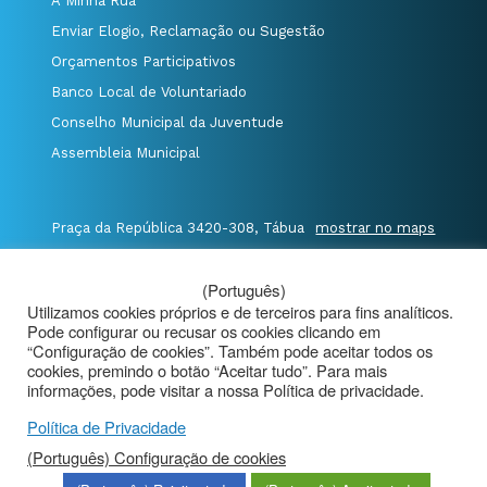
A Minha Rua
Enviar Elogio, Reclamação ou Sugestão
Orçamentos Participativos
Banco Local de Voluntariado
Conselho Municipal da Juventude
Assembleia Municipal
Praça da República 3420-308, Tábua
mostrar no maps
T. 235 410 340
/
F. 235 410 349
/
(Português)
E. geral@cm-tabua.pt
Utilizamos cookies próprios e de terceiros para fins analíticos.
Pode configurar ou recusar os cookies clicando em
@Município de Tábua
|
Mapa do Portal
|
“Configuração de cookies”. Também pode aceitar todos os
Politica de Privacidade
|
cookies, premindo o botão “Aceitar tudo”. Para mais
informações, pode visitar a nossa Política de privacidade.
Aviso de Privacidade - Videovigilância
Política de Privacidade
(Português) Configuração de cookies