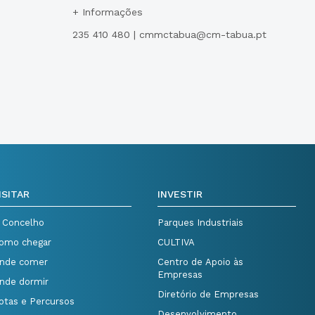
+ Informações
235 410 480 | cmmctabua@cm-tabua.pt
ISITAR
INVESTIR
 Concelho
Parques Industriais
omo chegar
CULTIVA
nde comer
Centro de Apoio às
Empresas
nde dormir
Diretório de Empresas
otas e Percursos
Desenvolvimento