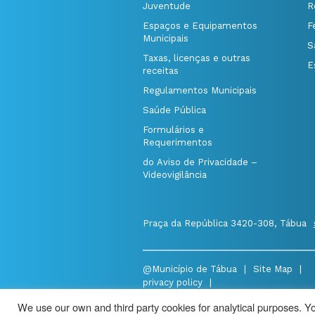
Juventude
R
Espaços e Equipamentos
F
Municipais
S
Taxas, licenças e outras
E
receitas
Regulamentos Municipais
Saúde Pública
Formulários e
Requerimentos
do Aviso de Privacidade –
Videovigilância
Praça da República 3420-308, Tábua
@Município de Tábua
|
Site Map
|
privacy policy
|
Aviso de Privacidade - Videovigilância
We use our own and third party cookies for analytical purposes. You