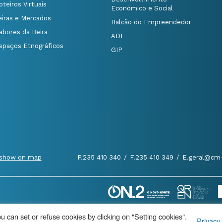
oteiros Virtuais
Económico e Social
eiras e Mercados
Balcão do Empreendedor
abores da Beira
ADI
spaços Etnográficos
GIP
show on map
P.235 410 340
/
F.235 410 349
/
E.geral@cm-
 can set or refuse cookies by clicking on "Setting cookies".
Privacy 