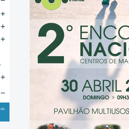
a
 de