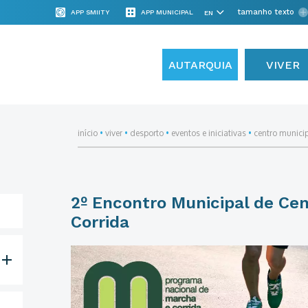
tamanho texto
APP SMIITY
APP MUNICIPAL
AUTARQUIA
VIVER
início
•
viver
•
desporto
•
eventos e iniciativas
•
centro munici
2º Encontro Municipal de Ce
Corrida