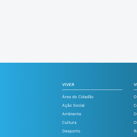
VIVER
V
Área do Cidadão
O
Ação Social
C
Ambiente
O
Cultura
O
Desporto
R