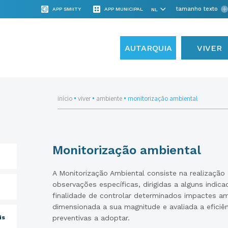
tamanho texto
APP SMIITY
APP MUNICIPAL
AUTARQUIA
VIVER
início
•
viver
•
ambiente
•
monitorização ambiental
Monitorização ambiental
A Monitorização Ambiental consiste na realização
observações específicas, dirigidas a alguns indi
finalidade de controlar determinados impactes a
dimensionada a sua magnitude e avaliada a eficiê
is
preventivas a adoptar.