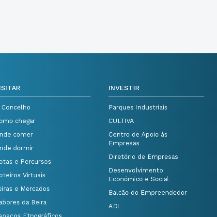
ISITAR
INVESTIR
 Concelho
Parques Industriais
omo chegar
CULTIVA
nde comer
Centro de Apoio às
Empresas
nde dormir
Diretório de Empresas
otas e Percursos
Desenvolvimento
oteiros Virtuais
Económico e Social
eiras e Mercados
Balcão do Empreendedor
abores da Beira
ADI
spaços Etnográficos