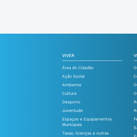
VIVER
V
Área do Cidadão
O
Ação Social
C
Ambiente
O
Cultura
O
Desporto
R
Juventude
R
Espaços e Equipamentos
F
Municipais
S
Taxas, licenças e outras
E