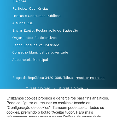
Eleições
Participar Ocorrências
Hastas e Concursos Públicos
A Minha Rua
Enviar Elogio, Reclamação ou Sugestão
Orçamentos Participativos
Banco Local de Voluntariado
Conselho Municipal da Juventude
Assembleia Municipal
Praça da República 3420-308, Tábua
mostrar no maps
T. 235 410 340
/
F. 235 410 349
/
E. geral@cm-tabua.pt
Utilizamos cookies próprios e de terceiros para fins analíticos.
Pode configurar ou recusar os cookies clicando em
@Município de Tábua
|
Mapa do Portal
|
“Configuração de cookies”. Também pode aceitar todos os
Politica de Privacidade
|
cookies, premindo o botão “Aceitar tudo”. Para mais
informações, pode visitar a nossa Política de privacidade.
Aviso de Privacidade - Videovigilância