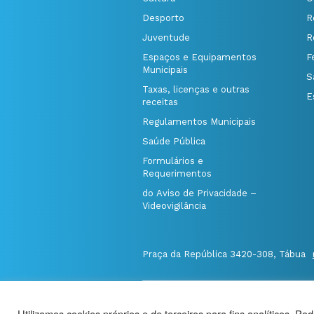
Desporto
R
Juventude
R
Espaços e Equipamentos
F
Municipais
S
Taxas, licenças e outras
E
receitas
Regulamentos Municipais
Saúde Pública
Formulários e
Requerimentos
do Aviso de Privacidade –
Videovigilância
Praça da República 3420-308, Tábua
@Município de Tábua
|
Mapa do Port
Utilizamos cookies próprios e de terceiros para fins analíticos. Po
Politica de Privacidade
|