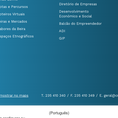
Diretório de Empresas
otas e Percursos
Desenvolvimento
oteiros Virtuais
Económico e Social
eiras e Mercados
Balcão do Empreendedor
abores da Beira
ADI
spaços Etnográficos
GIP
mostrar no maps
T. 235 410 340
/
F. 235 410 349
/
E. geral@c
(Português)
al
|
de configurar ou