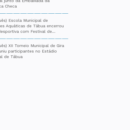
al junto da Embaixada da
ca Checa
uês) Escola Municipal de
des Aquáticas de Tábua encerrou
esportiva com Festival de...
ês) XII Torneio Municipal de Gira
euniu participantes no Estádio
al de Tábua