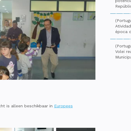
potenci
Repúbli
(Portug
Ativida
época d
(Portugu
Volei r
Municip
cht is alleen beschikbaar in
Europees