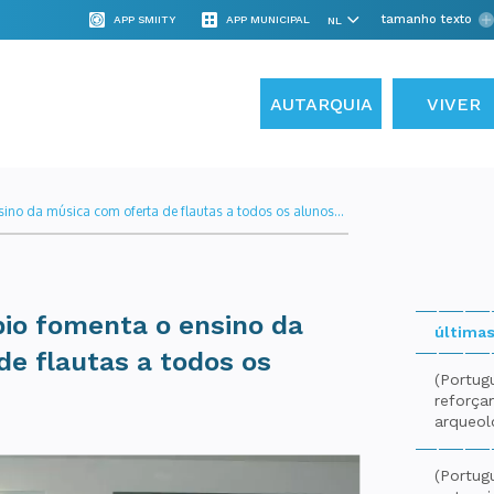
tamanho texto
APP SMIITY
APP MUNICIPAL
AUTARQUIA
VIVER
ino da música com oferta de flautas a todos os alunos...
pio fomenta o ensino da
últimas
e flautas a todos os
(Portug
reforça
arqueol
(Portug