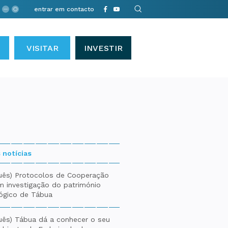
entrar em contacto
VISITAR
INVESTIR
 notícias
uês) Protocolos de Cooperação
m investigação do património
ógico de Tábua
uês) Tábua dá a conhecer o seu