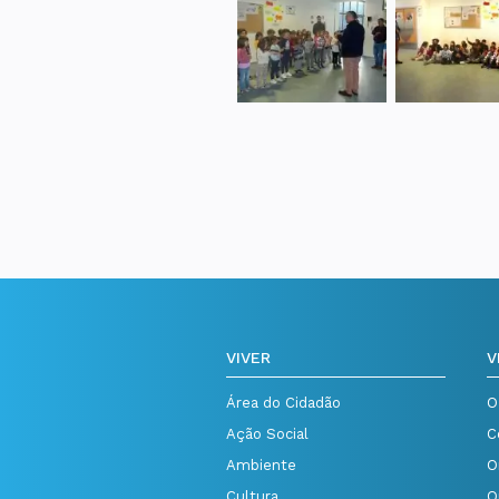
VIVER
V
Área do Cidadão
O
Ação Social
C
Ambiente
O
Cultura
O