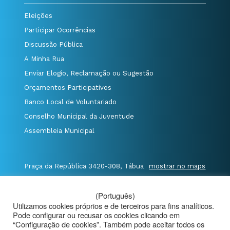
Eleições
Participar Ocorrências
Discussão Pública
A Minha Rua
Enviar Elogio, Reclamação ou Sugestão
Orçamentos Participativos
Banco Local de Voluntariado
Conselho Municipal da Juventude
Assembleia Municipal
Praça da República 3420-308, Tábua
mostrar no maps
T. 235 410 340
/
F. 235 410 349
/
(Português)
E. geral@cm-tabua.pt
Utilizamos cookies próprios e de terceiros para fins analíticos.
Pode configurar ou recusar os cookies clicando em
@Município de Tábua
|
Mapa do Portal
|
“Configuração de cookies”. Também pode aceitar todos os