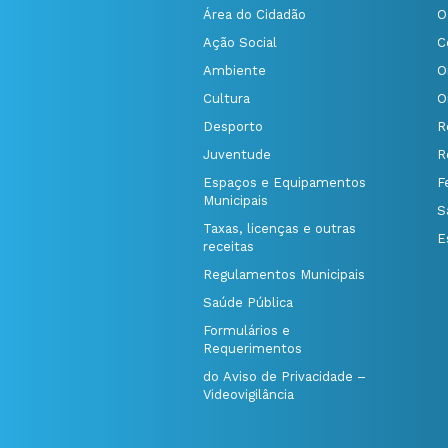
Área do Cidadão
O
Ação Social
C
Ambiente
O
Cultura
O
Desporto
R
Juventude
R
Espaços e Equipamentos
F
Municipais
S
Taxas, licenças e outras
E
receitas
Regulamentos Municipais
Saúde Pública
Formulários e
Requerimentos
do Aviso de Privacidade –
Videovigilância