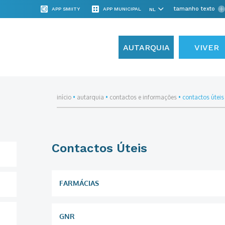
tamanho texto
APP SMIITY
APP MUNICIPAL
AUTARQUIA
VIVER
início
•
autarquia
•
contactos e informações
•
contactos úteis
Contactos Úteis
FARMÁCIAS
GNR