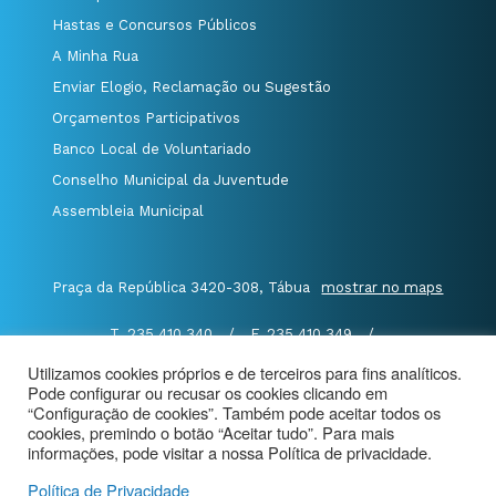
Hastas e Concursos Públicos
A Minha Rua
Enviar Elogio, Reclamação ou Sugestão
Orçamentos Participativos
Banco Local de Voluntariado
Conselho Municipal da Juventude
Assembleia Municipal
Praça da República 3420-308, Tábua
mostrar no maps
T. 235 410 340
/
F. 235 410 349
/
E. geral@cm-tabua.pt
Utilizamos cookies próprios e de terceiros para fins analíticos.
Pode configurar ou recusar os cookies clicando em
@Município de Tábua
|
Mapa do Portal
|
“Configuração de cookies”. Também pode aceitar todos os
Politica de Privacidade
|
cookies, premindo o botão “Aceitar tudo”. Para mais
informações, pode visitar a nossa Política de privacidade.
Aviso de Privacidade - Videovigilância
Política de Privacidade