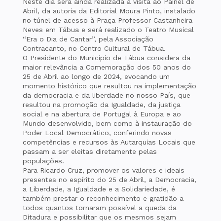
Neste dia será ainda realizada a visita ao Painel de
Abril, da autoria da Editorial Moura Pinto, instalado
no túnel de acesso à Praça Professor Castanheira
Neves em Tábua e será realizado o Teatro Musical
“Era o Dia de Cantar”, pela Associação
Contracanto, no Centro Cultural de Tábua.
O Presidente do Município de Tábua considera da
maior relevância a Comemoração dos 50 anos do
25 de Abril ao longo de 2024, evocando um
momento histórico que resultou na implementação
da democracia e da liberdade no nosso País, que
resultou na promoção da Igualdade, da justiça
social e na abertura de Portugal à Europa e ao
Mundo desenvolvido, bem como à instauração do
Poder Local Democrático, conferindo novas
competências e recursos às Autarquias Locais que
passam a ser eleitas diretamente pelas
populações.
Para Ricardo Cruz, promover os valores e ideais
presentes no espírito do 25 de Abril, a Democracia,
a Liberdade, a Igualdade e a Solidariedade, é
também prestar o reconhecimento e gratidão a
todos quantos tornaram possível a queda da
Ditadura e possibilitar que os mesmos sejam