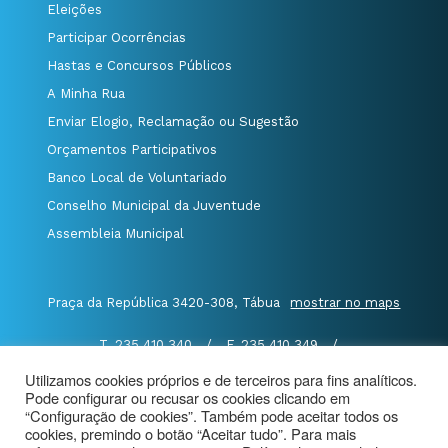
Eleições
Participar Ocorrências
Hastas e Concursos Públicos
A Minha Rua
Enviar Elogio, Reclamação ou Sugestão
Orçamentos Participativos
Banco Local de Voluntariado
Conselho Municipal da Juventude
Assembleia Municipal
Praça da República 3420-308, Tábua
mostrar no maps
T. 235 410 340
/
F. 235 410 349
/
E. geral@cm-tabua.pt
Utilizamos cookies próprios e de terceiros para fins analíticos.
Pode configurar ou recusar os cookies clicando em
@Município de Tábua
|
Mapa do Portal
|
“Configuração de cookies”. Também pode aceitar todos os
Politica de Privacidade
|
cookies, premindo o botão “Aceitar tudo”. Para mais