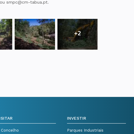
40 ou smpc@cm-tabua.pt.
+2
ISITAR
INVESTIR
 Concelho
Parques Industriais