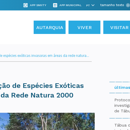
tamanho texto
APP SMIITY
APP MUNICIPAL
AUTARQUIA
VIVER
VISITAR
de espécies exóticas invasoras em áreas da rede natura...
ção de Espécies Exóticas
últimas
 da Rede Natura 2000
Protoco
investi
de Táb
Tábua d