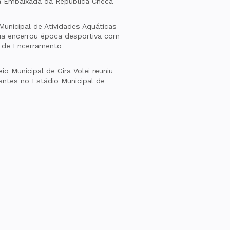
a Embaixada da República Checa
Municipal de Atividades Aquáticas
a encerrou época desportiva com
l de Encerramento
eio Municipal de Gira Volei reuniu
pantes no Estádio Municipal de