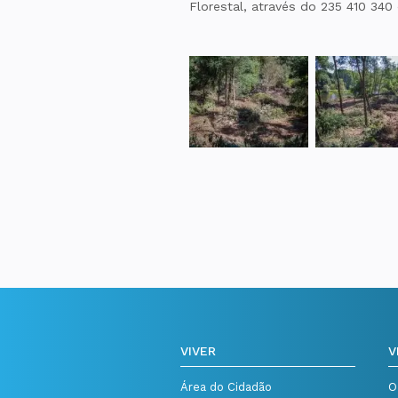
Florestal, através do 235 410 3
VIVER
V
Área do Cidadão
O