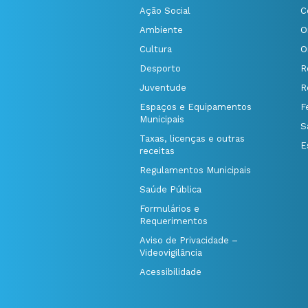
Ação Social
C
Ambiente
O
Cultura
O
Desporto
R
Juventude
R
Espaços e Equipamentos
F
Municipais
S
Taxas, licenças e outras
E
receitas
Regulamentos Municipais
Saúde Pública
Formulários e
Requerimentos
Aviso de Privacidade –
Videovigilância
Acessibilidade