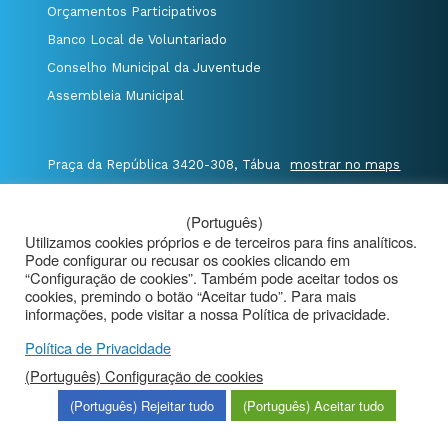
Orçamentos Participativos
Banco Local de Voluntariado
Conselho Municipal da Juventude
Assembleia Municipal
Praça da República 3420-308, Tábua
mostrar no maps
T. 235 410 340
/
F. 235 410 349
/
(Português)
E. geral@cm-tabua.pt
Utilizamos cookies próprios e de terceiros para fins analíticos.
Pode configurar ou recusar os cookies clicando em
@Município de Tábua
|
Mapa do Portal
|
“Configuração de cookies”. Também pode aceitar todos os
cookies, premindo o botão “Aceitar tudo”. Para mais
Politica de Privacidade
|
informações, pode visitar a nossa Política de privacidade.
Aviso de Privacidade - Videovigilância
Política de Privacidade
(Português) Configuração de cookies
(Português) Rejeitar tudo
(Português) Aceitar tudo