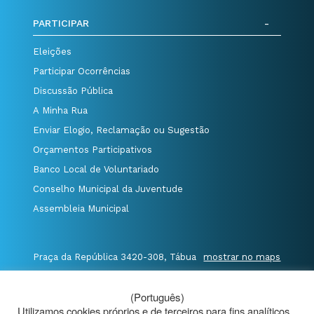
PARTICIPAR
Eleições
Participar Ocorrências
Discussão Pública
A Minha Rua
Enviar Elogio, Reclamação ou Sugestão
Orçamentos Participativos
Banco Local de Voluntariado
Conselho Municipal da Juventude
Assembleia Municipal
Praça da República 3420-308, Tábua
mostrar no maps
T. 235 410 340
/
F. 235 410 349
/
(Português)
E. geral@cm-tabua.pt
Utilizamos cookies próprios e de terceiros para fins analíticos.