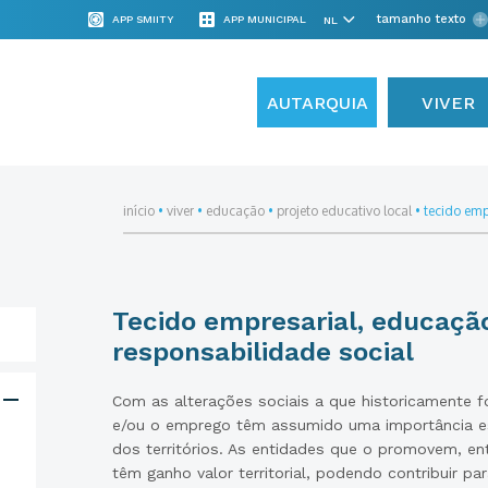
tamanho texto
APP SMIITY
APP MUNICIPAL
AUTARQUIA
VIVER
início
•
viver
•
educação
•
projeto educativo local
•
tecido emp
Tecido empresarial, educaçã
responsabilidade social
Com as alterações sociais a que historicamente f
e/ou o emprego têm assumido uma importância es
dos territórios. As entidades que o promovem, ent
têm ganho valor territorial, podendo contribuir p