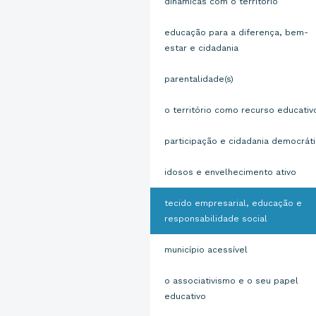
dinâmicas com o território
educação para a diferença, bem-
estar e cidadania
parentalidade(s)
o território como recurso educativ
participação e cidadania democrát
idosos e envelhecimento ativo
tecido empresarial, educação e
responsabilidade social
município acessível
o associativismo e o seu papel
educativo