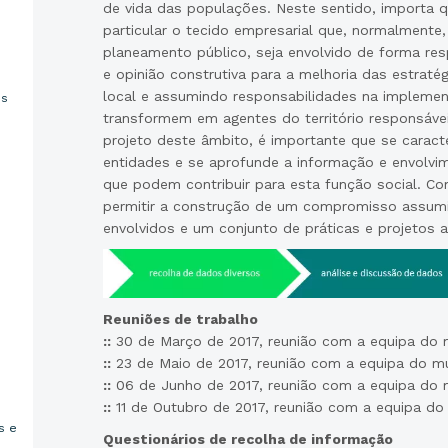
de vida das populações. Neste sentido, importa q
particular o tecido empresarial que, normalmente
planeamento público, seja envolvido de forma re
e opinião construtiva para a melhoria das estrat
local e assumindo responsabilidades na implemen
os
transformem em agentes do território responsáve
projeto deste âmbito, é importante que se caract
entidades e se aprofunde a informação e envolv
que podem contribuir para esta função social. C
permitir a construção de um compromisso assumi
envolvidos e um conjunto de práticas e projetos 
Reuniões de trabalho
::
30 de Março de 2017, reunião com a equipa do m
::
23 de Maio de 2017, reunião com a equipa do mu
::
06 de Junho de 2017, reunião com a equipa do m
::
11 de Outubro de 2017, reunião com a equipa do
s e
Questionários de recolha de informação