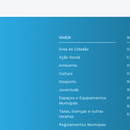
VIVER
V
Área do Cidadão
O
Ação Social
C
Ambiente
O
Cultura
O
Desporto
R
Juventude
R
Espaços e Equipamentos
F
Municipais
S
Taxas, licenças e outras
E
receitas
Regulamentos Municipais