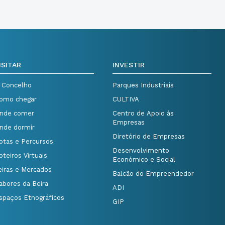
ISITAR
INVESTIR
 Concelho
Parques Industriais
omo chegar
CULTIVA
nde comer
Centro de Apoio às
Empresas
nde dormir
Diretório de Empresas
otas e Percursos
Desenvolvimento
oteiros Virtuais
Económico e Social
eiras e Mercados
Balcão do Empreendedor
abores da Beira
ADI
spaços Etnográficos
GIP